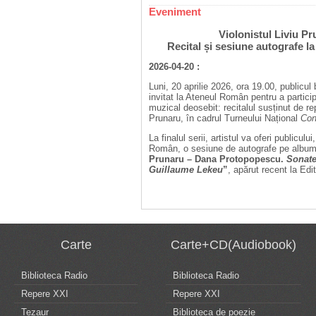
Eveniment
Violonistul Liviu P
Recital și sesiune autografe 
2026-04-20 :
Luni, 20 aprilie 2026, ora 19.00, publicu
invitat la Ateneul Român pentru a partici
muzical deosebit: recitalul susținut de rep
Prunaru, în cadrul Turneului Național
Con
La finalul serii, artistul va oferi publicului
Român, o sesiune de autografe pe albumu
Prunaru – Dana Protopopescu.
Sonate
Guillaume Lekeu
”
, apărut recent la Ed
Carte
Carte+CD(Audiobook)
Biblioteca Radio
Biblioteca Radio
Repere XXI
Repere XXI
Tezaur
Biblioteca de poezie