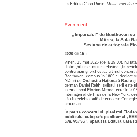
La Editura Casa Radio,
Marile voci dau c
Eveniment
„Imperialul” de Beethoven cu p
Mitrea, la Sala R
Sesiune de autografe Flo
2026-05-15 :
Vineri, 15 mai 2026 (de la 19.00), nu rata
dintre „hit-urile” muzicii clasice: „Imperial
pentru pian și orchestră, ultimul concert 
Beethoven, compus în 1809 și dedicat Ar
Alături de
Orchestra Națională Radio
și
german Daniel Reith, solistul serii este p
internațional
Florian Mitrea
, care în 201
Internațional de Pian de la New York, ce
său în celebra sală de concerte Carnegie 
american.
În pauza concertului, pianistul Florian
publicului autografe pe albumul „B
UNENDING
”, apărut la Editura Casa R