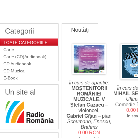
Categorii
Noutăţi
TOATE CATEGORIILE
Carte
Carte+CD(Audiobook)
CD Audiobook
CD Muzica
E-Book
În curs de apariție:
În curs de
MOȘTENITORII
Un site al
MIHAIL S
ROMÂNIEI
Ultim
MUZICALE. V
Comedie în
Ștefan Cazacu
–
0.00
violoncel,
Gabriel Gîțan
– pian
In sto
Schumann, Enescu,
Brahms
0.00 RON