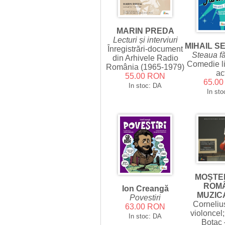
MARIN PREDA
Lecturi și interviuri
MIHAIL S
Înregistrări-document
Steaua f
din Arhivele Radio
Comedie lir
România (1965-1979)
ac
55.00 RON
65.0
In stoc: DA
In sto
MOȘTEN
ROMÂ
Ion Creangă
MUZICA
Povestiri
Corneliu
63.00 RON
violoncel
In stoc: DA
Boțac 