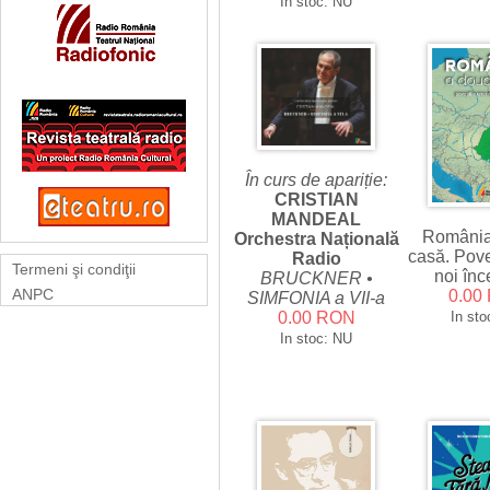
In stoc: NU
În curs de apariție:
CRISTIAN
MANDEAL
România
Orchestra Națională
casă. Pove
Radio
Termeni şi condiţii
noi înc
BRUCKNER •
ANPC
0.00
SIMFONIA a VII-a
In sto
0.00 RON
In stoc: NU