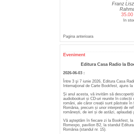
Franz Lisz
Rahma
35.0
In sto
Pagina anterioara
Eveniment
Editura Casa Radio la Bo
2026-06-03 :
Între 3 şi 7 iunie 2026, Editura Casa Radi
Internaţional de Carte Bookfest, ajuns la
Și anul acesta, vă invităm să descoperiți 
audiobookuri și CD-uri reunite în colecții 
români, ale căror creații sunt păstrate î
România, precum și unor interpreți de refe
românești, de ieri și de astăzi, aplaudaț
Vă aşteptăm în fiecare zi la Bookfest, l
Romexpo, pavilion B2, la standul Editur
România (standul nr. 15).