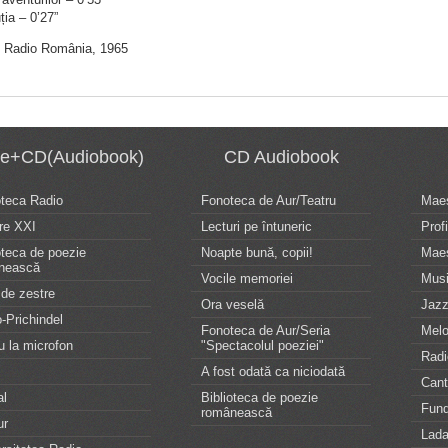
ția – 0’27”
re Radio România, 1965
te+CD(Audiobook)
CD Audiobook
oteca Radio
Fonoteca de Aur/Teatru
Maes
re XXI
Lecturi pe întuneric
Profi
oteca de poezie
Noapte bună, copii!
Maes
nească
Vocile memoriei
Musi
de zestre
Ora veselă
Jazz
-Prichindel
Fonoteca de Aur/Seria
Melo
u la microfon
"Spectacolul poeziei"
Radi
A fost odată ca niciodată
Can
al
Biblioteca de poezie
Fund
românească
ur
Lada