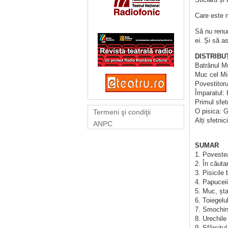
Care este m
Să nu renun
ei. Și să a
DISTRIBUȚ
Batrânul M
Muc cel Mi
Povestitor
Împaratul:
Primul sfet
O pisica: 
Termeni şi condiţii
Alți sfetni
ANPC
SUMAR
1. Povestea
2. În căuta
3. Pisicile
4. Papuceii
5. Muc, șta
6. Toiegelu
7. Smochin
8. Urechile
9. Sfârșitul