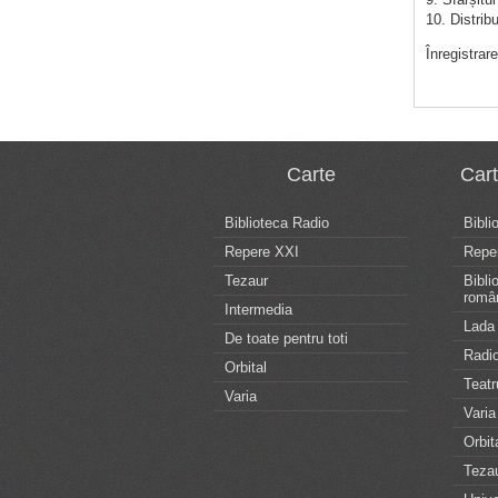
10. Distribu
Înregistra
Carte
Car
Biblioteca Radio
Bibli
Repere XXI
Repe
Tezaur
Bibli
româ
Intermedia
Lada 
De toate pentru toti
Radio
Orbital
Teatr
Varia
Varia
Orbit
Teza