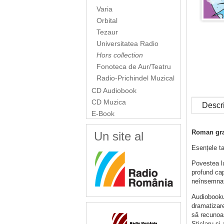
Varia
Orbital
Tezaur
Universitatea Radio
Hors collection
Fonoteca de Aur/Teatru
Radio-Prichindel Muzical
CD Audiobook
CD Muzica
Descr
E-Book
Roman graf
Un site al
Esențele tar
Povestea l
profund cap
neînsemnat,
Audiobookul
dramatizare
să recunoaș
Sticlaru și a