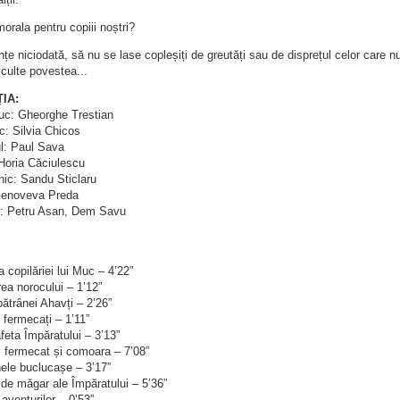
orala pentru copiii noștri?
țe niciodată, să nu se lase copleșiți de greutăți sau de disprețul celor care nu
sculte povestea...
IA:
uc: Gheorghe Trestian
c: Silvia Chicos
ul: Paul Sava
 Horia Căciulescu
nic: Sandu Sticlaru
Genoveva Preda
ci: Petru Asan, Dem Savu
 copilăriei lui Muc – 4’22”
rea norocului – 1’12”
 bătrânei Ahavți – 2’26”
 fermecați – 1’11”
feta Împăratului – 3’13”
l fermecat și comoara – 7’08”
ele buclucașe – 3’17”
 de măgar ale Împăratului – 5’36”
 aventurilor – 0’53”