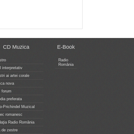
CD Muzica
E-Book
tro
Radio
România
l interpretativ
tri ai artei corale
ca nova
 forum
dia preferata
o-Prichindel Muzical
tec romanesc
aţia Radio România
 de zestre