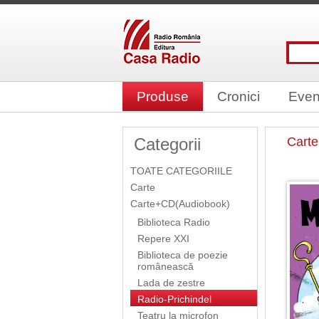
Produse
Cronici
Even
Categorii
Cart
TOATE CATEGORIILE
Carte
Carte+CD(Audiobook)
Biblioteca Radio
Repere XXI
Biblioteca de poezie
românească
Lada de zestre
Radio-Prichindel
Teatru la microfon