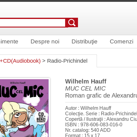
imente
Despre noi
Distribuţie
Comenzi
e+CD(Audiobook)
> Radio-Prichindel
Wilhelm Hauff
MUC CEL MIC
Roman grafic de Alexandru
Autor : Wilhelm Hauff
Colecţie. Serie : Radio-Prichinde
Copertă / Ilustraţii : Alexandru Ci
ISBN : 978-606-083-016-0
Nr. catalog: 540 ADD
Format : 15 x 17