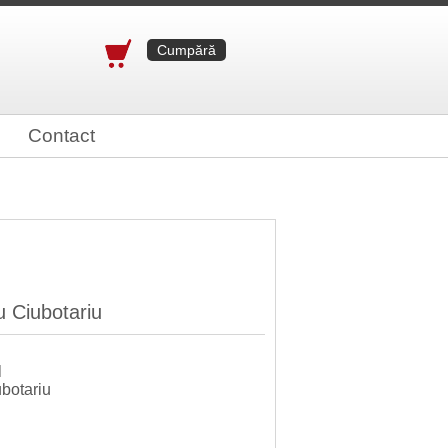
Cumpără
Contact
 Ciubotariu
l
ubotariu