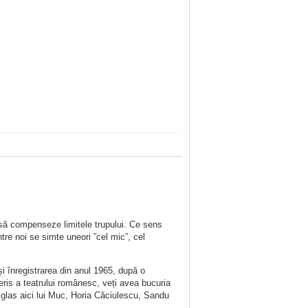
să compenseze limitele trupului. Ce sens
tre noi se simte uneori ”cel mic”, cel
i înregistrarea din anul 1965, după o
ris a teatrului românesc, veți avea bucuria
d glas aici lui Muc, Horia Căciulescu, Sandu