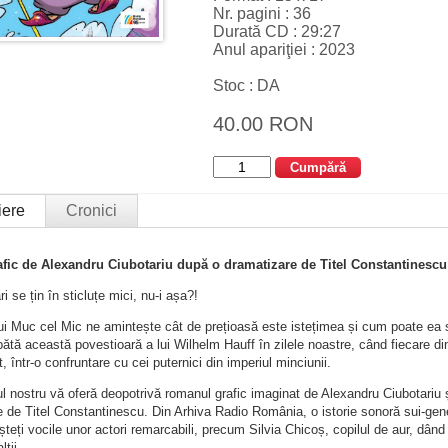
Nr. pagini : 36
Durată CD : 29:27
Anul apariţiei : 2023
Stoc : DA
40.00 RON
Cumpără
iere
Cronici
ic de Alexandru Ciubotariu după o dramatizare de Titel Constantinescu
i se țin în sticluțe mici, nu-i așa?!
ui Muc cel Mic ne amintește cât de prețioasă este istețimea și cum poate ea 
ătă această povestioară a lui Wilhelm Hauff în zilele noastre, când fiecare din
 într-o confruntare cu cei puternici din imperiul minciunii.
 nostru vă oferă deopotrivă romanul grafic imaginat de Alexandru Ciubotariu ș
 de Titel Constantinescu. Din Arhiva Radio România, o istorie sonoră sui-gene
teți vocile unor actori remarcabili, precum Silvia Chicoș, copilul de aur, dân
lții.