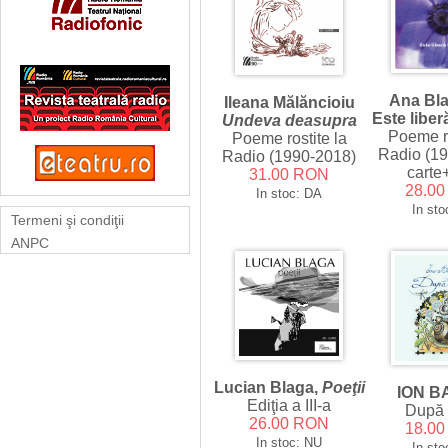
Ana Bl
Ileana Mălăncioiu
Este liber
Undeva deasupra
Poeme ro
Poeme rostite la
Radio (1
Radio (1990-2018)
cart
31.00 RON
28.0
In stoc: DA
In sto
Termeni şi condiţii
ANPC
Lucian Blaga,
Poeţii
ION 
Ediţia a III-a
După 
26.00 RON
18.0
In stoc: NU
In sto