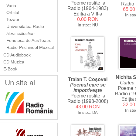
Poeme rostite la
Radio 
Varia
Radio (1964-1983)
65.0
Orbital
Ediția a VIII-a
In sto
0.00 RON
Tezaur
In stoc: NU
Universitatea Radio
Hors collection
Fonoteca de Aur/Teatru
Radio-Prichindel Muzical
CD Audiobook
CD Muzica
E-Book
Nichita 
Traian T. Coşovei
Un site al
Cartea 
Poemul care se
Poeme ro
împotriveşte
Radio (1
Poeme rostite la
Ediția 
Radio (1993-2008)
32.0
43.00 RON
In sto
In stoc: DA