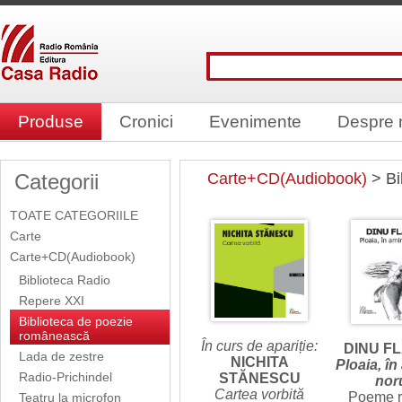
Produse
Cronici
Evenimente
Despre 
Categorii
Carte+CD(Audiobook)
> Bi
TOATE CATEGORIILE
Carte
Carte+CD(Audiobook)
Biblioteca Radio
Repere XXI
Biblioteca de poezie
românească
În curs de apariție:
DINU F
Lada de zestre
NICHITA
Ploaia, în
Radio-Prichindel
STĂNESCU
nor
Cartea vorbită
Poeme ro
Teatru la microfon