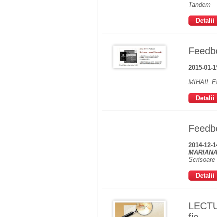
Tandem
Detalii
Feedbo
2015-01-1
MIHAIL 
Detalii
Feedb
2014-12-1
MARIANA
Scrisoare
Detalii
LECTU