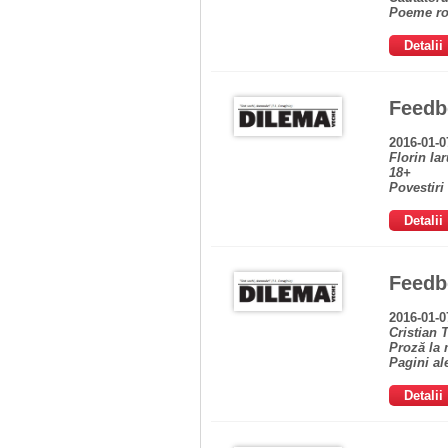
Poeme ros
Detalii
Feedb
2016-01-0
Florin Ia
18+
Povestiri 
Detalii
Feedb
2016-01-0
Cristian
Proză la 
Pagini ale
Detalii