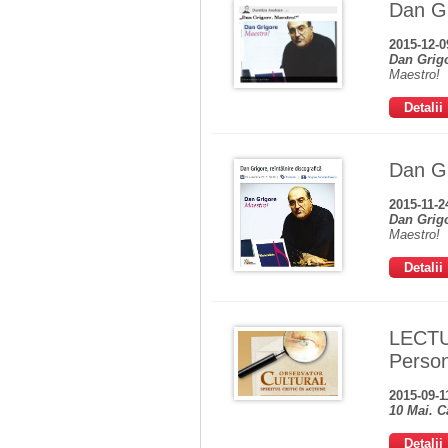
Dan Gr
2015-12-0
Dan Grig
Maestro!
Detalii
Dan Gr
2015-11-2
Dan Grig
Maestro!
Detalii
LECTU
Persona
2015-09-1
10 Mai. C
Detalii