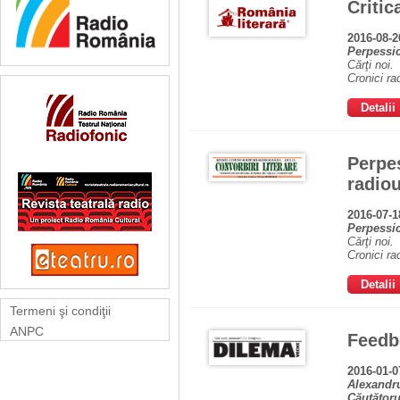
Critic
2016-08-
Perpessi
Cărţi noi.
Cronici ra
Detalii
Perpes
radiou
2016-07-1
Perpessi
Cărţi noi.
Cronici ra
Detalii
Termeni şi condiţii
ANPC
Feedb
2016-01-0
Alexandru
Căutătoru