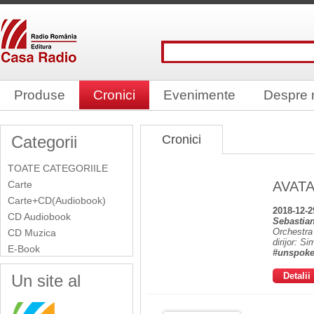
Produse
Cronici
Evenimente
Despre 
Categorii
Cronici
TOATE CATEGORIILE
Carte
AVATA
Carte+CD(Audiobook)
2018-12-2
CD Audiobook
Sebastia
Orchestra
CD Muzica
dirijor: S
E-Book
#unspoken
Detalii
Un site al