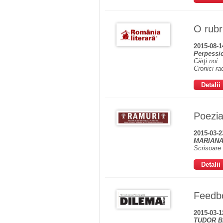
O rubr
2015-08-1
Perpessi
Cărţi noi.
Cronici ra
Detalii
Poezia
2015-03-2
MARIANA
Scrisoare
Detalii
Feedbo
2015-03-1
TUDOR B