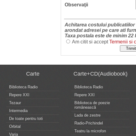
Observaţii
Achitarea costului publicatiilor 
arondat adresei pe care ati fur
Taxa postala este de minim 22 lei
Am citit si accept
Termenii si c
Carte
Carte+CD(Audiobook)
Biblioteca Radio
Biblioteca Radio
Repere XXI
Repere XXI
Tezaur
Biblioteca de poezie
românească
Intermedia
Lada de zestre
De toate pentru toti
Radio-Prichindel
Orbital
Teatru la microfon
Varia