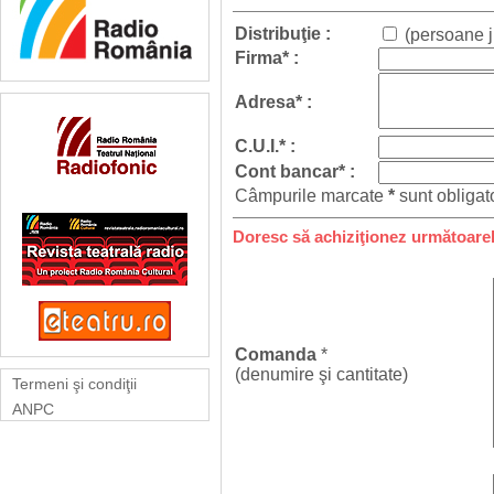
Distribuţie :
(persoane ju
Firma* :
Adresa* :
C.U.I.* :
Cont bancar* :
Câmpurile marcate
*
sunt obligato
Doresc să achiziţionez următoarel
Comanda
*
(denumire şi cantitate)
Termeni şi condiţii
ANPC