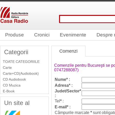
Produse
Cronici
Evenimente
Despre 
Categorii
Comenzi
TOATE CATEGORIILE
Comenzile pentru Bucureşti se pot 
Carte
0747288087)
Carte+CD(Audiobook)
CD Audiobook
Nume* :
CD Muzica
Adresa* :
Judet/Sector*
E-Book
:
Tel
*
:
Un site al
E-mail* :
Câmpurile marcate
*
sunt obligato