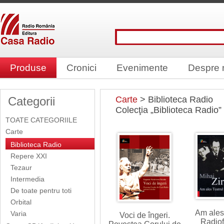
Produse
Cronici
Evenimente
Despre 
Categorii
Carte
> Biblioteca Radio
Colecţia „Biblioteca Radio”
TOATE CATEGORIILE
Carte
Biblioteca Radio
Repere XXI
Tezaur
Intermedia
De toate pentru toti
Orbital
Am ales
Varia
Voci de îngeri.
Radiof