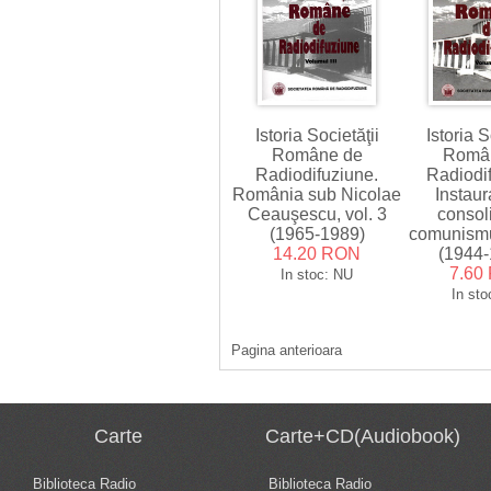
Istoria Societăţii
Istoria S
Române de
Româ
Radiodifuziune.
Radiodi
România sub Nicolae
Instaur
Ceauşescu, vol. 3
consol
(1965-1989)
comunismul
14.20 RON
(1944-
7.60
In stoc: NU
In sto
Pagina anterioara
Carte
Carte+CD(Audiobook)
Biblioteca Radio
Biblioteca Radio