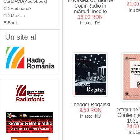
Povestea Corului de
Carte+CD(Audiobook)
21.0
Copii Radio în
CD Audiobook
In sto
mărturii inedite
CD Muzica
18.00 RON
E-Book
In stoc: DA
Un site al
Theodor Rogalski
Sfaturi pe
9.50 RON
Conferinţ
In stoc: NU
1931
24.0
In sto