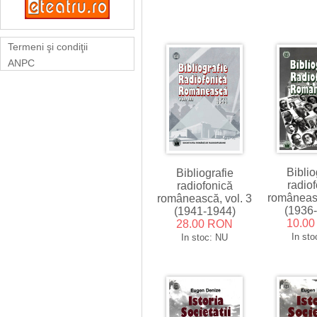
Termeni şi condiţii
ANPC
Biblio
Bibliografie
radio
radiofonică
româneasc
românească, vol. 3
(1936
(1941-1944)
10.0
28.00 RON
In sto
In stoc: NU