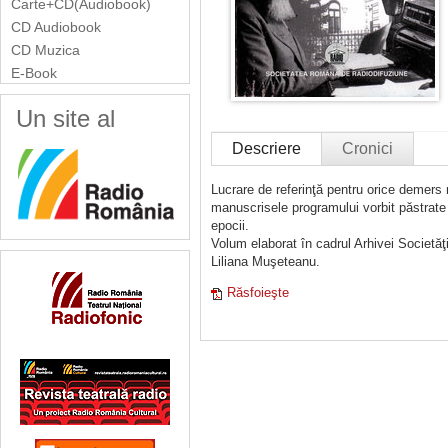
Carte+CD(Audiobook)
CD Audiobook
CD Muzica
E-Book
Un site al
Descriere
Cronici
Lucrare de referinţă pentru orice demer
manuscrisele programului vorbit păstrate 
epocii.
Volum elaborat în cadrul Arhivei Societă
Liliana Muşeteanu.
Răsfoieşte