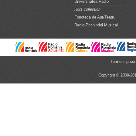
Universitatea Radio
Hors collection
Fonoteca de Aur/Teatru
Radio-Prichindel Muzical
Termeni şi cond
Copyright © 2009-201