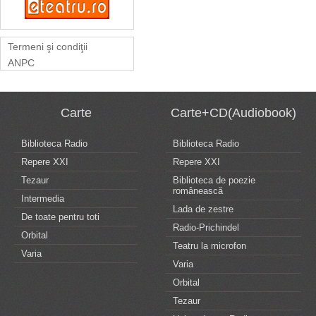
Termeni şi condiţii
ANPC
Carte
Carte+CD(Audiobook)
Biblioteca Radio
Biblioteca Radio
Repere XXI
Repere XXI
Tezaur
Biblioteca de poezie
românească
Intermedia
Lada de zestre
De toate pentru toti
Radio-Prichindel
Orbital
Teatru la microfon
Varia
Varia
Orbital
Tezaur