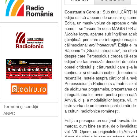
Constantin Coroiu
: Sub titlul „CĂRŢI 
ediţie critică a operei de cronicar şi come
Ediţia, un masiv volum de aproape o mie d
nume – se înscrie în seria MAGISTER a Cas
Nicolae Iorga
, apărute sub îngrijirea acelo
ştiinţifică, prin care se întregeşte imagin
călinesciană:
eroi intelectuali
. Ediţia e i
Râpeanu în „Studiul introductiv”, ne oferă 
despre care Perpessicius credea că este e
ediţiei” se fac precizări deosebit de utile
operei criticului şi cărturarului care şi-
conţinutul şi structura ediţiei: „Începîn
recenziile, notele asupra cărţilor şi a re
Perpessicius la Radio nu s-a materializat d
de alcătuirea programelor, prezentarea căr
integralitatea lor, avem pentru prima oar
Arhivă, ci şi a modalităţilor bogate, vii
este vorba de un impresionant număr de a
Termeni şi condiţii
a culturii radiofonice româneşti.
ANPC
Ediţia a presupus un susţinut travaliu de i
marcat, cum bine se ştie, de o invalidita
vol. VII, Opere, cu originalele din Arhiva 