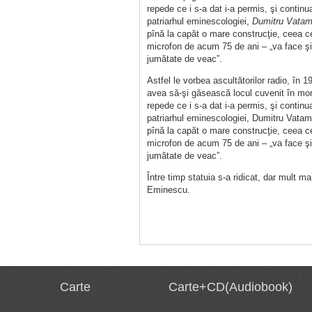
repede ce i s-a dat i-a permis, şi continu
patriarhul eminescologiei,
Dumitru Vatam
pînă la capăt o mare construcţie, ceea ce 
microfon de acum 75 de ani – „va face şi 
jumătate de veac”.
Astfel le vorbea ascultătorilor radio, î
avea să-şi găsească locul cuvenit în monum
repede ce i s-a dat i-a permis, şi continu
patriarhul eminescologiei, Dumitru Vataman
pînă la capăt o mare construcţie, ceea ce 
microfon de acum 75 de ani – „va face şi 
jumătate de veac”.
Între timp statuia s-a ridicat, dar mult m
Eminescu.
Carte
Carte+CD(Audiobook)