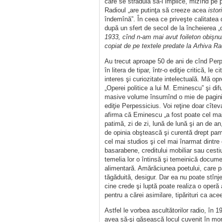
care se străduia să-l implice, mizînd pe pa
Radioul „are putinţa să creeze acea
istor
îndemînă”. În ceea ce priveşte calitatea
după un sfert de secol de la încheierea „of
1933, cînd n-am mai avut foileton obişnui
copiat de pe textele predate la Arhiva Rad
Au trecut aproape 50 de ani de cînd Perp
în litera de tipar, într-o ediţie critică, l
interes şi curiozitate intelectuală. Mă opr
„Operei politice a lui M. Eminescu” şi dif
masive volume însumînd o mie de pagini,
ediţie Perpessicius. Voi reţine doar cîteva 
afirma că Eminescu „a fost poate cel mai 
patimă, zi de zi, lună de lună şi an de an
de opinia obştească şi curentă drept pamf
cel mai studios şi cel mai înarmat dintre g
basarabene, creditului mobiliar sau cestiu
temelia lor o întinsă şi temeinică documen
alimentară. Amărăciunea poetului, care pa
tăgăduită, desigur. Dar ea nu poate stînje
cine crede şi luptă poate realiza o operă
pentru a cărei asimilare, tipărituri ca ace
Astfel le vorbea ascultătorilor radio, în 
avea să-şi găsească locul cuvenit în monum