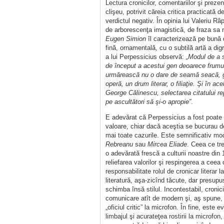
Lectura cronicilor, comentariilor şi preze
clişeu, potrivit căreia critica practicată d
verdictul negativ. În opinia lui Valeriu R
de arborescenţa imagistică, de fraza sa n
Eugen Simion
îl caracterizează pe bună dr
fină, ornamentală, cu o subtilă artă a dig
a lui Perpessicius observă:
„Modul de a s
de început a acestui gen deoarece frumuse
urmărească nu o dare de seamă seacă, greo
operă, un drum literar, o filiaţie. Şi în 
George Călinescu, selectarea citatului rep
pe ascultători să şi-o apropie”
.
E adevărat că Perpessicius a fost poate e
valoare, chiar dacă aceştia se bucurau de 
mai toate cazurile. Este semnificativ mod
Rebreanu
sau
Mircea Eliade
. Ceea ce tre
o adevărată frescă a culturii noastre din 
reliefarea valorilor şi respingerea a ceea
responsabilitate rolul de cronicar literar 
literatură, aşa-zicînd tăcute, dar presupus
schimba însă stilul. Incontestabil, croni
comunicare atît de modern şi, aş spune,
„oficiul critic” la microfon. În fine, este
limbajul şi acurateţea rostirii la microfo