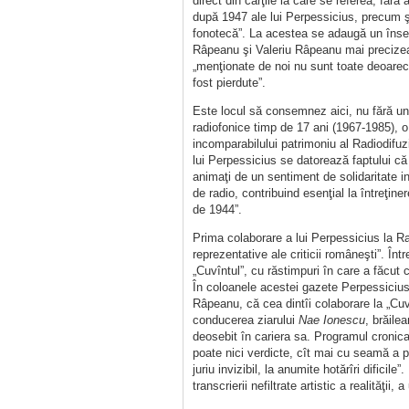
direct din cărţile la care se referea, fără
după 1947 ale lui Perpessicius, precum şi
fonotecă”. La acestea se adaugă un înse
Râpeanu şi Valeriu Râpeanu mai precizea
„menţionate de noi nu sunt toate deoarece
fost pierdute”.
Este locul să consemnez aici, nu fără un 
radiofonice timp de 17 ani (1967-1985), o 
incomparabilului patrimoniu al Radiodifu
lui Perpessicius se datorează faptului că
animaţi de un sentiment de solidaritate i
de radio, contribuind esenţial la întreţin
de 1944”.
Prima colaborare a lui Perpessicius la Ra
reprezentative ale criticii româneşti”. Înt
„Cuvîntul”, cu răstimpuri în care a făcut c
În coloanele acestei gazete Perpessicius 
Râpeanu, că cea dintîi colaborare la „Cuvî
conducerea ziarului
Nae Ionescu
, brăile
deosebit în cariera sa. Programul cronicar
poate nici verdicte, cît mai cu seamă a pu
juriu invizibil, la anumite hotărîri dificil
transcrierii nefiltrate artistic a realităţii