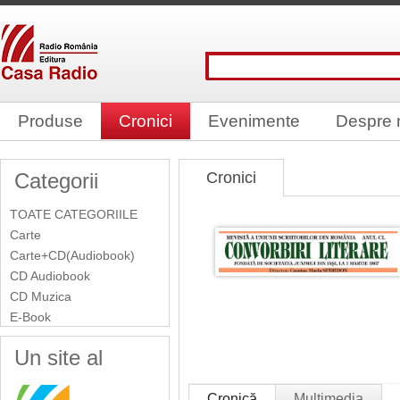
Produse
Cronici
Evenimente
Despre 
Categorii
Cronici
TOATE CATEGORIILE
Carte
Carte+CD(Audiobook)
CD Audiobook
CD Muzica
E-Book
Un site al
Cronică
Multimedia