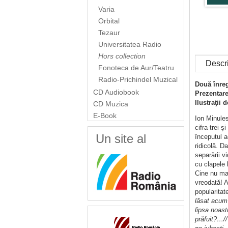
Varia
Orbital
Tezaur
Universitatea Radio
Hors collection
Descr
Fonoteca de Aur/Teatru
Radio-Prichindel Muzical
Două înreg
CD Audiobook
Prezentare
Ilustraţii
CD Muzica
E-Book
Ion Minules
cifra trei 
Un site al
începutul a
ridicolă. D
separării v
cu clapele l
Cine nu mai
vreodată! A
popularitat
lăsat acum 
lipsa noast
prăfuit?…//