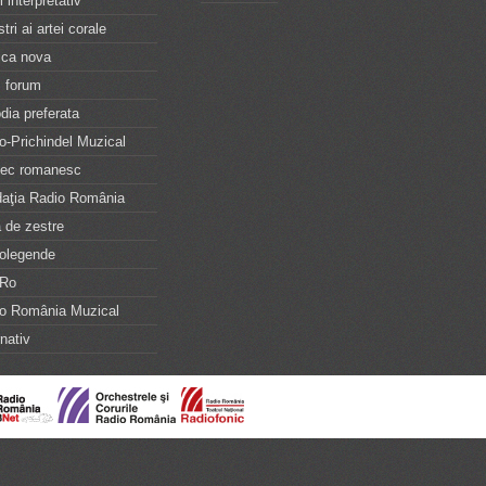
l interpretativ
tri ai artei corale
ca nova
 forum
dia preferata
o-Prichindel Muzical
tec romanesc
aţia Radio România
 de zestre
olegende
iRo
o România Muzical
rnativ