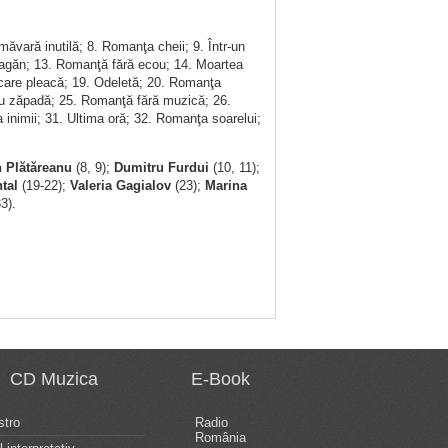
măvară inutilă; 8. Romanţa cheii; 9. Într-un
eagăn; 13. Romanţă fără ecou; 14. Moartea
i care pleacă; 19. Odeletă; 20. Romanţa
ntru zăpadă; 25. Romanţă fără muzică; 26.
inimii; 31. Ultima oră; 32. Romanţa soarelui;
n Plătăreanu
(8, 9);
Dumitru Furdui
(10, 11);
tal
(19-22);
Valeria Gagialov
(23);
Marina
3).
CD Muzica
E-Book
tro
Radio
România