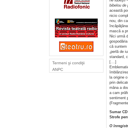
ne iubeşti
bibelou de
această poe
nicio compl
nou, din ca
încăpăţânat
mască a pro
Nici urmă d
gospodăria 
că suntem m
„perlă de i
standard, c
[....]
Termeni şi condiţii
Emblematic,
ANPC
îmblânzirea
la origine 
prin delica
mâna a doua
a cam prăfu
sentiment p
(Fragmente
Sumar CD
Strofe pen
O înregist