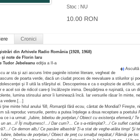
Stoc : NU
10.00 RON
iere
Cronici
istrări din Arhivele Radio România (1928, 1968)
 şi note de Florin Iaru
 de Tudor Jebeleanu
ediţia a II-a
Ascultă
cu ar sta şi azi ascuns între paginile istoriei literare, vegheat de
şi ascuns de poarta verde, dacă un ciudat proces de reevaluare a stilurilor şi poe
dolescenţei şi îl uită la sfârşitul ei. Descoperirea e ca o explozie de artificii,
ar e acel soi de ridicol care-ţi încălzeşte inima. Despărţirea e ruşinată, ca un d
iolente, lumina stinsului amor îi luminează încă. Iar versurile răsar în minte,
a vedere.[...]
 ţine minte hitul anului '68,
Romanţă fără ecou
, cântat de Mondial? Fireşte, n
m să reproduc versurile, pentru a putea înţelege a doua receptare a poetului
ea ce i-a urmat:
„Iubire, bibelou de porţelan,/ Obiect cu existenţa efemeră,/ T
un an…// Îţi mulţumesc!…/ Dar cum?… Ce s-a-ntâmplat?…/ Ce suflet caritabil te
ră?…/ Ce demon alb,/ Ce pasăre albastră/ Ţi-a stat de veghe-atâta timp/ Şi te-a-
 Iubire, bibelou de porţelan,/ Obiect de preţ cu smalţul nepătat,/ Rămâi pe l