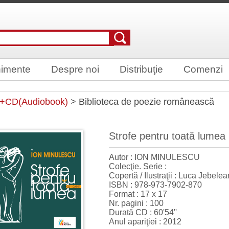
imente
Despre noi
Distribuţie
Comenzi
e+CD(Audiobook)
> Biblioteca de poezie românească
Strofe pentru toată lumea
Autor : ION MINULESCU
Colecţie. Serie :
Copertă / Ilustraţii : Luca Jebel
ISBN : 978-973-7902-870
Format : 17 x 17
Nr. pagini : 100
Durată CD : 60'54''
Anul apariţiei : 2012