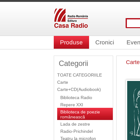
Produse
Cronici
Even
Categorii
Cart
TOATE CATEGORIILE
Carte
Carte+CD(Audiobook)
Biblioteca Radio
Repere XXI
Biblioteca de poezie
românească
Lada de zestre
Radio-Prichindel
Teatru la microfon