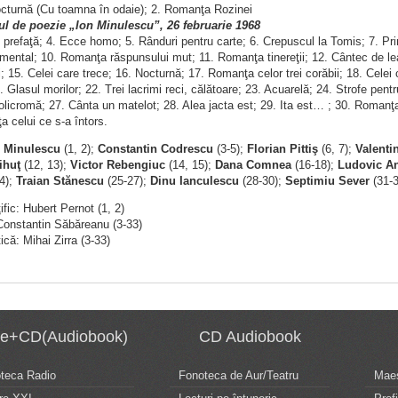
nocturnă (Cu toamna în odaie); 2. Romanţa Rozinei
lul de poezie „Ion Minulescu”, 26 februarie 1968
e prefaţă; 4. Ecce homo; 5. Rânduri pentru carte; 6. Crepuscul la Tomis; 7. Pri
imental; 10. Romanţa răspunsului mut; 11. Romanţa tinereţii; 12. Cântec de l
; 15. Celei care trece; 16. Nocturnă; 17. Romanţa celor trei corăbii; 18. Cele
. Glasul morilor; 22. Trei lacrimi reci, călătoare; 23. Acuarelă; 24. Strofe pe
icromă; 27. Cânta un matelot; 28. Alea jacta est; 29. Ita est… ; 30. Romanţa 
 celui ce s-a întors.
n Minulescu
(1, 2);
Constantin Codrescu
(3-5);
Florian Pittiş
(6, 7);
Valenti
ihuţ
(12, 13);
Victor Rebengiuc
(14, 15);
Dana Comnea
(16-18);
Ludovic An
4);
Traian Stănescu
(25-27);
Dinu Ianculescu
(28-30);
Septimiu Sever
(31-3
ţific: Hubert Pernot (1, 2)
Constantin Săbăreanu (3-33)
ică: Mihai Zirra (3-33)
te+CD(Audiobook)
CD Audiobook
oteca Radio
Fonoteca de Aur/Teatru
Maes