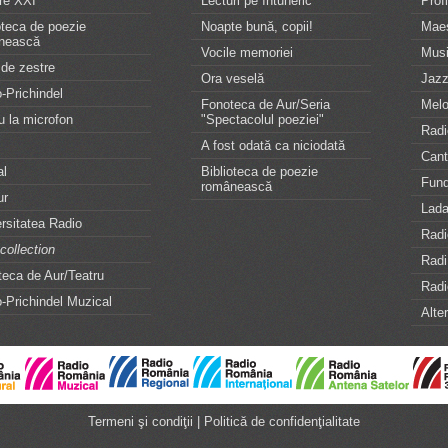
re XXI
Lecturi pe întuneric
Profi
oteca de poezie
Noapte bună, copii!
Maes
nească
Vocile memoriei
Musi
de zestre
Ora veselă
Jazz
-Prichindel
Fonoteca de Aur/Seria
Melo
u la microfon
"Spectacolul poeziei"
Radi
A fost odată ca niciodată
Can
al
Biblioteca de poezie
Fund
românească
ur
Lada
rsitatea Radio
Radi
collection
Rad
eca de Aur/Teatru
Radi
-Prichindel Muzical
Alte
Termeni şi condiţii
|
Politică de confidenţialitate