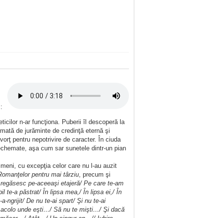
 :
ticilor n-ar funcţiona. Puberii îl descoperă la
 urmată de jurăminte de credinţă eternă şi
ivorţ pentru nepotrivire de caracter. În ciuda
 nechemate, aşa cum sar sunetele dintr-un pian
imeni, cu excepţia celor care nu l-au auzit
Romanţelor pentru mai târziu
, precum şi
e regăsesc pe-aceeaşi etajeră/ Pe care te-am
-a păstrat/ În lipsa mea,/ În lipsa ei,/ În
ngrijit/ De nu te-ai spart/ Şi nu te-ai
oc acolo unde eşti…/ Să nu te mişti…/ Şi dacă