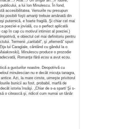
n măcar…/ Atât…/ Un singur an…// Iubire,
publicului, a lui Ion Minulescu. În fond,
 stă accesibilitatea. Versurile nu presupun
 doi posibili foşti amanţi trebuie amânată din
şi puternică, e foarte fragilă. Şi chiar cel mai
ca poeziei e jovială, cu o perfect aplicată
cap în cap cu motivul intimist al poeziei.)
impotrivă, e obiectul cel mai definitoriu pentru
ului. Termenii „caritabil”, şi „efemeră” spun
 Ziţa lui Caragiale, cântând cu gândul la o
 un Maiakovski), Minulescu produce o prozodie
ă adecvată,
Romanţa fără ecou
a avut ecou.
ică a gusturilor noastre. Deopotrivă cu
ibeloul minulescian nu e decât micuţa tanagra,
antice. Azi, la mare cinste, uimeşte privitorul
lourile bunicii au fost, probabil, marfă de
cât istoria însăşi. „Chiar de s-a spart/ Şi s-
e să o citească şi, ridicol cum numai un tânăr