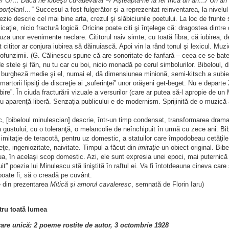
 –/ O!… Dacă ne iubeşti cu-adevărat –/ Aşteaptă-ne la fel încă un an…/ Un a
 porţelan!…”
Succesul a fost fulgerător şi a reprezentat reinventarea, la nivelul 
zie descrie cel mai bine arta, crezul şi slăbiciunile poetului. La loc de frunte
icaţie, nicio fractură logică. Oricine poate citi şi înţelege că: dragostea dintre
uza unor evenimente neclare. Cititorul naiv simte, cu toată fibra, că iubirea, de
 cititor ar conjura iubirea să dăinuiască. Apoi vin la rând tonul şi lexicul. Muzi
funzimii. (G. Călinescu spune că are sonoritate de fanfară – ceea ce se bate 
e stele şi fân, nu tu car cu boi, nicio monadă pe cerul simbolurilor. Bibeloul, d
burgheză medie şi el, numai el, dă dimensiunea minionă, semi-kitsch a subiect
artorii lipsiţi de discreţie ai „suferinţei” unor orăşeni get-beget. Nu e departe
ubire”. În ciuda fracturării vizuale a versurilor (care ar putea să-l apropie de
u aparenţă liberă. Senzaţia publicului e de modernism. Sprijinită de o muzic
 [bibeloul minulescian] descrie, într-un timp condensat, transformarea dramat
 gustului, cu o toleranţă, o melancolie de neînchipuit în urmă cu zece ani. B
o imitaţie de teracotă, pentru uz domestic, a statuilor care împodobeau cetăţile 
teţe, ingeniozitate, naivitate. Timpul a făcut din
imitaţie
un obiect original. Bibe
, în acelaşi scop domestic. Azi, ele sunt expresia unei epoci, mai puternică de
it” poezia lui Minulescu stă liniştită în raftul ei. Va fi întotdeauna cineva car
oate fi, să o creadă pe cuvânt.
 din prezentarea
Mitică şi amorul cavaleresc
, semnată de Florin Iaru)
tru toată lumea
rare unică: 2 poeme rostite de autor, 3 octombrie 1928