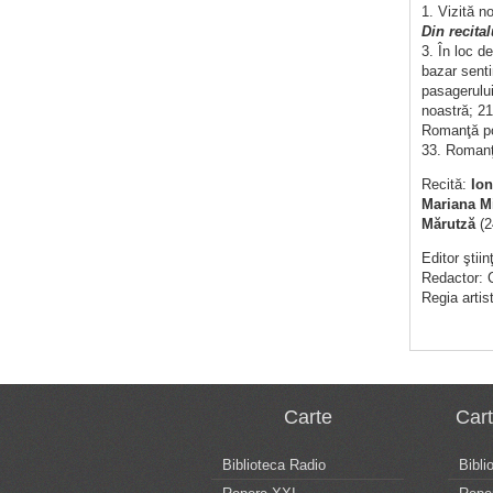
1. Vizită 
Din recita
3. În loc d
bazar sent
pasagerului
noastră; 21
Romanţă pol
33. Romanţa
Recită:
Io
Mariana M
Mărutză
(2
Editor ştiin
Redactor: 
Regia artist
Carte
Car
Biblioteca Radio
Bibli