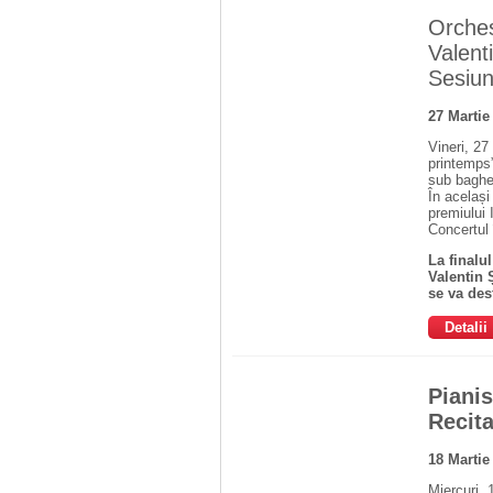
Orches
Valent
Sesiun
27 Marti
Vineri, 27
printemps”
sub baghet
În același
premiului 
Concertul 
La finalu
Valentin 
se va desf
Detalii
Piani
Recita
18 Marti
Miercuri, 