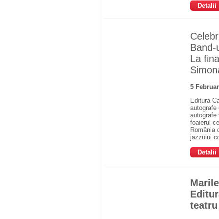
Detalii
Celebr
Band-
La fin
Simon
5 Februa
Editura Ca
autografe 
autografe 
foaierul c
România de
jazzului 
Detalii
Marile
Editur
teatr