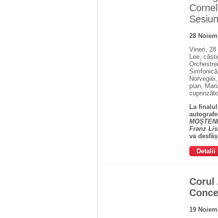
Cornel
Sesiun
28 Noiem
Vineri, 28
Lee, câști
Orchestrei
Simfonică
Norvegiei,
pian, Mari
cuprinzăto
La finalu
autografe
MOȘTENIT
Franz Li
va desfășu
Detalii
Corul
Concer
19 Noiem