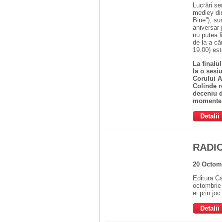
Lucrări se
medley di
Blue”), su
aniversar 
nu putea l
de la a că
19.00) est
La finalul
la o sesi
Corului A
Colinde r
deceniu d
momente i
Detalii
RADI
20 Octom
Editura Ca
octombrie 
ei prin joc
Detalii