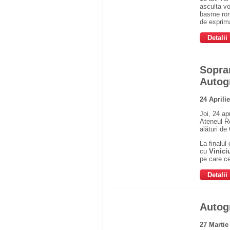
asculta vo
basme rom
de exprima
Detalii
Sopran
Autog
24 Aprili
Joi, 24 apr
Ateneul R
alături de
La finalul
cu
Vinici
pe care ce
Detalii
Autogr
27 Marti