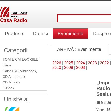
Produse
Cronici
Evenimente
Despre 
Categorii
ARHIVĂ : Evenimente
TOATE CATEGORIILE
2026
|
2025
|
2024
|
2023
|
2022
Carte
2010
|
2009
|
2008
|
Carte+CD(Audiobook)
CD Audiobook
„Imper
CD Muzica
Radio
E-Book
Sesiun
Un site al
15 Mai 2
Vineri, 15