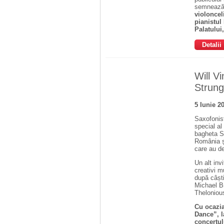
semnează 
violoncel
pianistul
Palatului
Detalii
Will V
Strung
5 Iunie 2
Saxofonis
special al
bagheta S
România și
care au de
Un alt inv
creativi m
după câști
Michael Br
Theloniou
Cu ocazia
Dance”, la
concertul