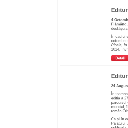
Editu
4 Octomb
Flămând
desfăşura
În cadrul 
octombrie,
Ploaia, în
2024. Invi
Detalii
Editu
24 Augus
În toamna 
ediția a 2
parcursul 
mondial, î
român Cri
Ca și în e
Palatului,
publicului