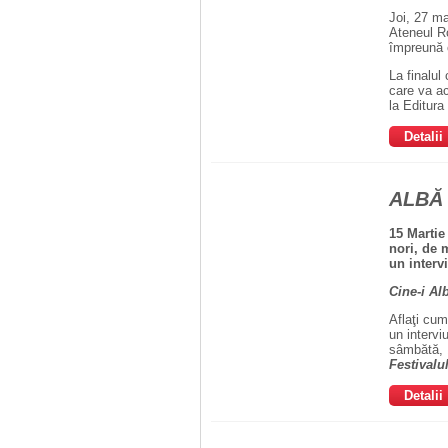
Joi, 27 ma
Ateneul R
împreună c
La finalul
care va a
la Editur
Detalii
ALBĂ
15 Marti
nori, de 
un interv
Cine-i Al
Aflaţi cum
un intervi
sâmbătă, 1
Festivalu
Detalii