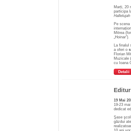
Marți, 20 
participa 
Hallelujah
Pe scena S
internațion
Mitrea (fo
„Hoinar”).
La finalul
a oferi o
s
Florian Mi
Muzicale (
cu Ioana C
Detalii
Editur
19 Mai 20
19-23 mai
dedicat ed
Şase şcoli
găzdui ate
realizatoa
10 ani vor