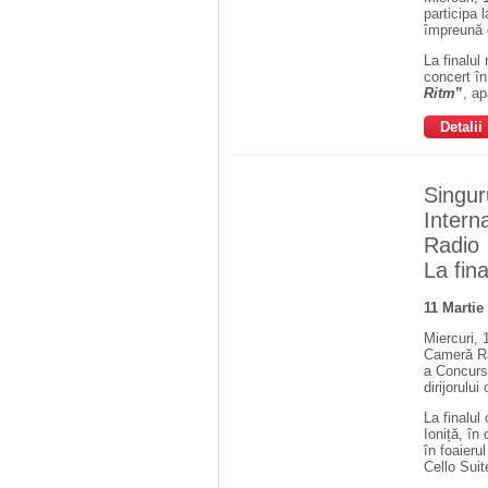
participa 
împreună c
La finalul
concert î
Ritm
”
, ap
Detalii
Singur
Interna
Radio
La fin
11 Martie
Miercuri, 
Cameră Rad
a Concurs
dirijorului
La finalul
Ioniță, în
în foaieru
Cello Suit