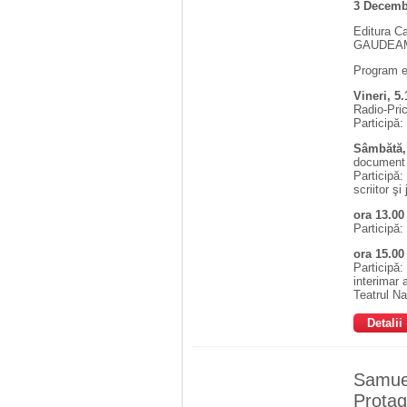
3 Decemb
Editura Ca
GAUDEAMUS
Program e
Vineri, 5
Radio-Pric
Participă
Sâmbătă, 
document 
Participă:
scriitor şi
ora 13.00
Participă
ora 15.00
Participă:
interimar 
Teatrul Na
Detalii
Samuel
Protag