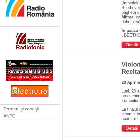
„Imperialu
Beethoven
bagheta di
Mitrea
, c
debutul să
În pauza 
„BEETH
Detalii
Violon
Recita
20 Aprili
Luni, 20 a
un evenime
Turneului
Termeni şi condiţii
La finalul
albumul in
ANPC
apărut rec
Detalii