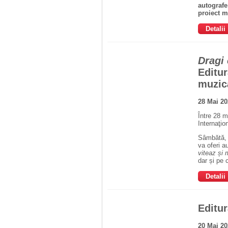
autografe
proiect m
Detalii
Dragi c
Editur
muzic
28 Mai 20
Între 28 m
Internaţio
Sâmbătă, 3
va oferi a
viteaz și 
dar și pe 
Detalii
Editu
20 Mai 2