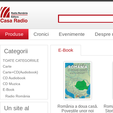
Produse
Cronici
Evenimente
Despre 
Categorii
E-Book
TOATE CATEGORIILE
Carte
Carte+CD(Audiobook)
CD Audiobook
CD Muzica
E-Book
Radio România
România a doua casă.
Româ
Un site al
Poveștile unor noi
Stor