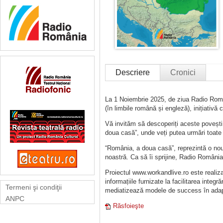
Descriere
Cronici
La 1 Noiembrie 2025, de ziua Radio Româ
(în limbile română și engleză), inițiativă 
Vă invităm să descoperiți aceste povești
doua casă”, unde veți putea urmări toate i
“România, a doua casă”, reprezintă o nouă
noastră. Ca să îi sprijine, Radio România
Proiectul www.workandlive.ro este realiz
informațiile furnizate la facilitarea integ
Termeni şi condiţii
mediatizează modele de success în adapt
ANPC
Răsfoieşte