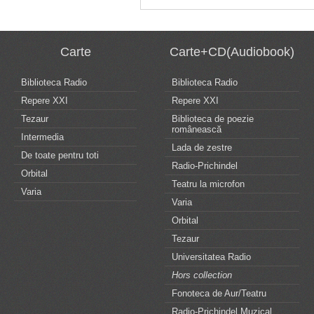
Carte
Carte+CD(Audiobook)
Biblioteca Radio
Biblioteca Radio
Repere XXI
Repere XXI
Tezaur
Biblioteca de poezie
românească
Intermedia
Lada de zestre
De toate pentru toti
Radio-Prichindel
Orbital
Teatru la microfon
Varia
Varia
Orbital
Tezaur
Universitatea Radio
Hors collection
Fonoteca de Aur/Teatru
Radio-Prichindel Muzical