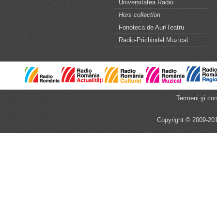
Universitatea Radio
Hors collection
Fonoteca de Aur/Teatru
Radio-Prichindel Muzical
Termeni şi cond
Copyright © 2009-201