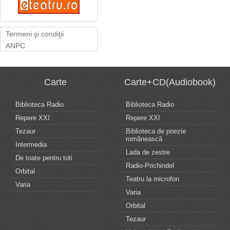
Termeni şi condiţii
ANPC
Carte
Carte+CD(Audiobook)
Biblioteca Radio
Biblioteca Radio
Repere XXI
Repere XXI
Tezaur
Biblioteca de poezie
românească
Intermedia
Lada de zestre
De toate pentru toti
Radio-Prichindel
Orbital
Teatru la microfon
Varia
Varia
Orbital
Tezaur