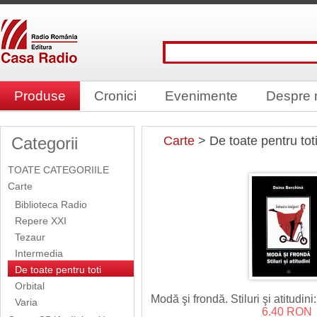
Produse
Cronici
Evenimente
Despre 
Categorii
Carte
> De toate pentru tot
TOATE CATEGORIILE
Carte
Biblioteca Radio
Repere XXI
Tezaur
Intermedia
De toate pentru toti
Orbital
Modă şi frondă. Stiluri şi atitudini
Varia
6.40 RON