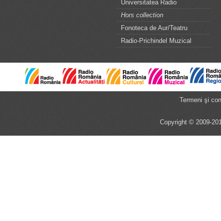
Universitatea Radio
Hors collection
Fonoteca de Aur/Teatru
Radio-Prichindel Muzical
Termeni şi cond
Copyright © 2009-201