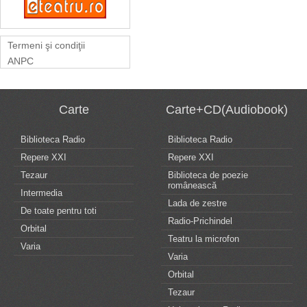
Termeni şi condiţii
ANPC
Carte
Carte+CD(Audiobook)
Biblioteca Radio
Biblioteca Radio
Repere XXI
Repere XXI
Tezaur
Biblioteca de poezie
românească
Intermedia
Lada de zestre
De toate pentru toti
Radio-Prichindel
Orbital
Teatru la microfon
Varia
Varia
Orbital
Tezaur