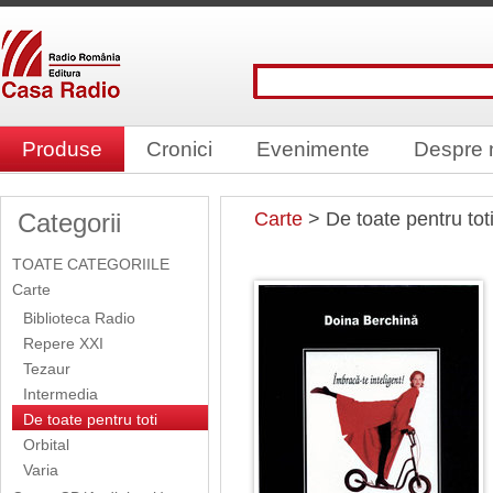
Produse
Cronici
Evenimente
Despre 
Categorii
Carte
> De toate pentru tot
TOATE CATEGORIILE
Carte
Biblioteca Radio
Repere XXI
Tezaur
Intermedia
De toate pentru toti
Orbital
Varia