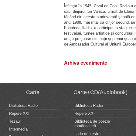
Înfiinţat în 1945, Corul de Copii Radio a
său, dirijorul Ion Vanica, urmat de Elena 
făcând din acesta o adevarată şcoală de e
anul 1988, mai întâi ca dirijor secund, iar
Fonoteca Radio, a participat la stagiuni
festivaluri, turnee artistice şi concursur
artişti preţioase distincţii şi premii şi a
de Ambasador Cultural al Uniunii Europe
Arhiva evenimente
Carte
Carte+CD(Audiobook)
Biblioteca Radio
Biblioteca Radio
Repere XXI
Repere XXI
Tezaur
Biblioteca de poezie
românească
Intermedia
Lada de zestre