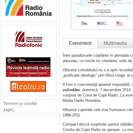
Eveniment
Multimedia
Între paradoxurile copilăriei în perioada 
aduceau, cu vocile lor cristaline, urări d
Obiceiul colindatului nu s-a oprit nicioda
„purificate ideologic” prin filtrul magic al 
A fost o coexistenţă aparent imposibilă, d
colindăm
, duminică, 7 decembrie 2014, or
susţinut de Corul de Copii Radio. La even
Media Radio România.
Termeni şi condiţii
Albumul cuprinde cele mai frumoase cânt
ANPC
1996-2011.
Compact-discul surprinde spiritul sărbător
Corului de Copii Radio ne apropie, cu inoc