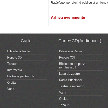
Radiolegende
, oferind publicului un fond d
Arhiva evenimente
Carte
Carte+CD(Audiobook)
Biblioteca Radio
Biblioteca Radio
Repere XXI
Repere XXI
Tezaur
Biblioteca de poezie
românească
Intermedia
Lada de zestre
De toate pentru toti
Radio-Prichindel
Orbital
Teatru la microfon
Varia
Varia
Orbital
Tezaur