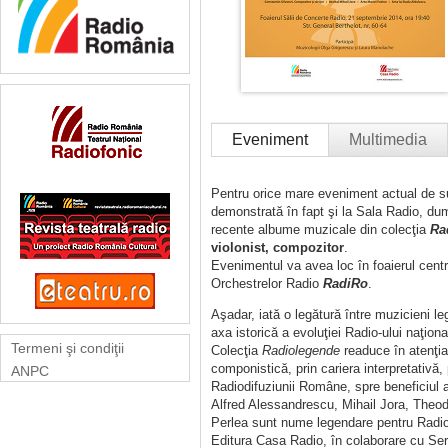
Eveniment
Multimedia
Pentru orice mare eveniment actual de suc
demonstrată în fapt şi la Sala Radio, du
recente albume muzicale din colecţia
Ra
violonist, compozitor
.
Evenimentul va avea loc în foaierul centra
Orchestrelor Radio
RadiRo
.
Aşadar, iată o legătură între muzicieni l
axa istorică a evoluţiei Radio-ului naţiona
Termeni şi condiţii
Colecţia
Radiolegende
readuce în atenţia 
componistică, prin cariera interpretativă,
ANPC
Radiodifuziunii Române, spre beneficiul a
Alfred Alessandrescu, Mihail Jora, Theod
Perlea sunt nume legendare pentru Radio
Editura Casa Radio, în colaborare cu Servi