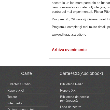
acesta la un loc mare parte din ce înseam
benzi desenate din toate colţurile ţării, pr
pentru cei mai experimentaţi. Pisica Pătra
Program: 28, 29 iunie @ Galeria Saint Ink,
Programul complet şi mai multe detalii 
www.edituracasaradio.ro
Arhiva evenimente
Carte
Carte+CD(Audiobook)
Biblioteca Radio
Biblioteca Radio
Repere XXI
Repere XXI
Tezaur
Biblioteca de poezie
românească
Intermedia
Lada de zestre
De toate pentru toti