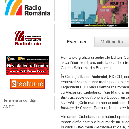
Eveniment
Multimedia
Romanele grafice şi audio ale Editurii C
ascultători, vor fi prezente la cea de-a tr
Galeria Saint Ink din Bucureşti.
În Colecţia Radio-Prichindel, BD+CD, coor
remasterizate ale unor mari spectacole rad
Legendarul Puiu Manu semnează romane
cu Alexandru Ciubotariu, Puiu Manu a rea
din Tarascon
de Alphonse Daudet, un aud
Termeni şi condiţii
ilustrată
– „Cele mai frumoase cărţi din R
ANPC
încălţat
de Charles Perrault, în timp ce 
Alexandru Ciubotariu este autorul operei
roman grafic care s-a bucurat de un succe
în cadrul
Bucuresti ComicsFest 2014
, 