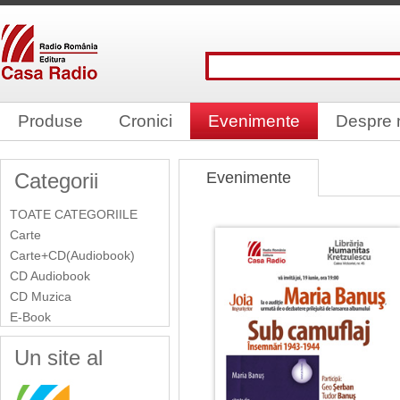
Produse
Cronici
Evenimente
Despre 
Categorii
Evenimente
TOATE CATEGORIILE
Carte
Carte+CD(Audiobook)
CD Audiobook
CD Muzica
E-Book
Un site al