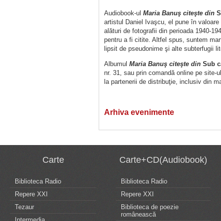
Audiobook-ul
Maria Banuş citeşte din
S
artistul Daniel Ivaşcu, el pune în valoar
alături de fotografii din perioada 1940-19
pentru a fi citite. Altfel spus, suntem mar
lipsit de pseudonime şi alte subterfugii lit
Albumul
Maria Banuş citeşte din
Sub c
nr. 31, sau prin comandă online pe site-ul
la partenerii de distribuţie, inclusiv din ma
Arhiva evenimente
Carte
Carte+CD(Audiobook)
Biblioteca Radio
Biblioteca Radio
Repere XXI
Repere XXI
Tezaur
Biblioteca de poezie
românească
Intermedia