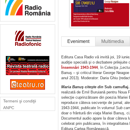
Eveniment
Multimedia
Editura Casa Radio vă invită joi, 19 iunie
audiţie specială şi o dezbatere prilejuite
Însemnări 1943-1944
, în Colecţia „Lectu
Banuş – şi criticul literar George Neagoe 
anul 2013). Moderator: Daria Ghiu (redac
Maria Banuş citeşte din
Sub camuflaj.
realizată de Emil Buruiană pentru Noua 
selecţie cuprinzătoare din poezia Mariei
Termeni şi condiţii
reproduce câteva secvenţe de jurnal, ales
ANPC
1943-1944, publicate în volumul
Sub cam
doar o frântură din viaţa Mariei Banuş, ci
Documentul audio apare la doar câteva lu
celebrat prin publicarea, în integralitate
Editura Cartea Românească.