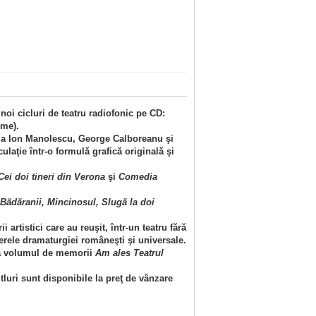
oi cicluri de teatru radiofonic pe CD:
ume).
e la Ion Manolescu, George Calboreanu şi
laţie într-o formulă grafică originală şi
ei doi tineri din Verona
şi
Comedia
Bădăranii, Mincinosul, Slugă la doi
artistici care au reuşit, într-un teatru fără
erele dramaturgiei româneşti şi universale.
ază volumul de memorii
Am ales Teatrul
itluri sunt disponibile la preţ de vânzare