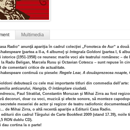
ment
Multimedia
asa Radio“ anunţă apariţia în cadrul colecţiei „Fonoteca de Aur“ a două n
 Shakespeare
(partea a II-a, 4 albume) şi
Integrala Goldoni
(partea I, 6 alb
ri istorice (1951-1958) ce reunesc marile voci ale teatrului românesc – d
 la Radu Beligan, Marcela Rusu şi Octavian Cotescu – sunt repuse în circu
d de comentarii critice de actualitate.
Shakespeare continuă cu piesele:
Regele Lear, A douăsprezecea noapte, C
Goldoni debutează cu cele mai importante titluri din commedia dell’arte:
amilia anticarului, Hangiţa, O întâmplare ciudată
.
drescu, Paul Stratilat, Constantin Moruzan şi Mihai Zirra au fost regizorii 
ără decoruri, doar cu voci, muzică şi efecte sonore, să monteze capodop
 secretele meseriei de actor şi regizor de teatru radiofonic documente
...
de Mihai Zirra, o altă recentă apariţie a Editurii Casa Radio.
 editurii din cadrul Târgului de Carte Bookfest 2009 (stand 17.39), noile t
9,5 RON dublu CD).
i dau cortina la o parte!