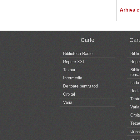
Arhiva 
Carte
Car
Biblioteca Radio
Bibli
Repere XXI
Repe
Tezaur
Bibli
româ
Intermedia
Lada 
De toate pentru toti
Radio
Orbital
Teatr
Varia
Varia
Orbit
Teza
Unive
Hors 