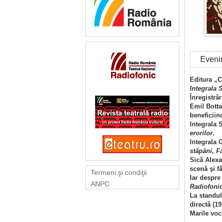
Eveni
Editura „C
Integrala
Înregistră
Emil Botta
beneficiin
Integrala 
erorilor
.
Integrala 
stăpâni, F
Sică Alexan
scenă şi f
Termeni şi condiţii
Iar despre
ANPC
Radiofonic
La standul
directă (1
Marile voc