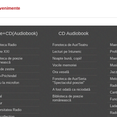
evenimente
te+CD(Audiobook)
CD Audiobook
oteca Radio
Fonoteca de Aur/Teatru
Maes
re XXI
Lecturi pe întuneric
Profi
oteca de poezie
Noapte bună, copii!
Maes
nească
Vocile memoriei
Musi
de zestre
Ora veselă
Jazz
-Prichindel
Fonoteca de Aur/Seria
Melo
u la microfon
"Spectacolul poeziei"
Radi
A fost odată ca niciodată
Can
al
Biblioteca de poezie
Fund
românească
ur
Lada
rsitatea Radio
Radi
collection