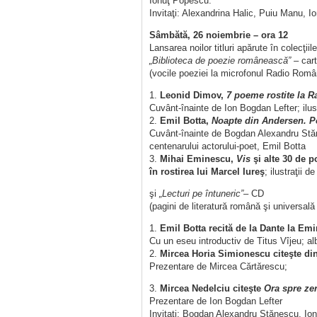
Ionuţ Popescu.
Invitaţi: Alexandrina Halic, Puiu Manu, Io
Sâmbătă, 26 noiembrie – ora 12
Lansarea noilor titluri apărute în colecţiile
„Biblioteca de poezie românească”
– cart
(vocile poeziei la microfonul Radio Români
1.
Leonid Dimov,
7 poeme rostite la R
Cuvânt-înainte de Ion Bogdan Lefter; ilus
2.
Emil Botta,
Noapte din Andersen. Po
Cuvânt-înainte de Bogdan Alexandru Stăn
centenarului actorului-poet, Emil Botta
3.
Mihai Eminescu,
Vis
şi alte 30 de p
în rostirea lui Marcel Iureş
; ilustraţii 
şi
„Lecturi pe întuneric”
– CD
(pagini de literatură română şi universală
1.
Emil Botta recită de la Dante la Emi
Cu un eseu introductiv de Titus Vîjeu; al
2.
Mircea Horia Simionescu citeşte di
Prezentare de Mircea Cărtărescu;
3.
Mircea Nedelciu citeşte
Ora spre ze
Prezentare de Ion Bogdan Lefter
Invitaţi: Bogdan Alexandru Stănescu, Ion