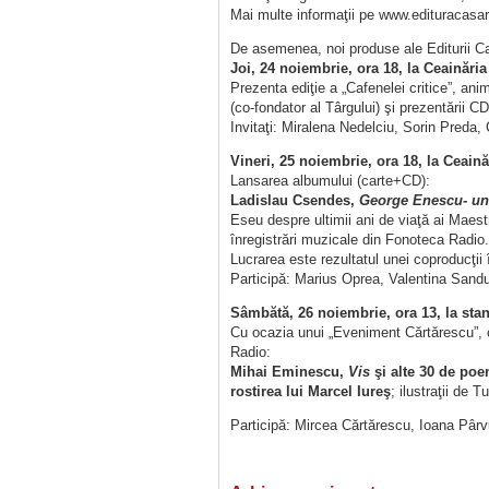
Mai multe informaţii pe www.edituracasar
De asemenea, noi produse ale Editurii Cas
Joi, 24 noiembrie, ora 18, la Ceainăr
Prezenta ediţie a „Cafenelei critice”, ani
(co-fondator al Târgului) şi prezentării C
Invitaţi: Miralena Nedelciu, Sorin Preda,
Vineri, 25 noiembrie, ora 18, la Ceaină
Lansarea albumului (carte+CD):
Ladislau Csendes,
George Enescu- un
Eseu despre ultimii ani de viaţă ai Maestr
înregistrări muzicale din Fonoteca Radio.
Lucrarea este rezultatul unei coproducţi
Participă: Marius Oprea, Valentina Sand
Sâmbătă, 26 noiembrie, ora 13, la sta
Cu ocazia unui „Eveniment Cărtărescu”, o
Radio:
Mihai Eminescu,
Vis
şi alte 30 de poe
rostirea lui Marcel Iureş
; ilustraţii de 
Participă: Mircea Cărtărescu, Ioana Pâr