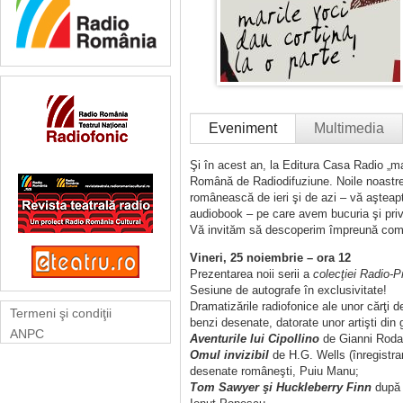
Eveniment
Multimedia
Şi în acest an, la Editura Casa Radio „mar
Română de Radiodifuziune. Noile noastre a
românească de ieri şi de azi – vă aşteapt
audiobook – pe care avem bucuria şi privile
Vă invităm să descoperim împreună comor
Vineri, 25 noiembrie – ora 12
Prezentarea noii serii a
colecţiei Radio-P
Sesiune de autografe în exclusivitate!
Dramatizările radiofonice ale unor cărţi d
Termeni şi condiţii
benzi desenate, datorate unor artişti din g
ANPC
Aventurile lui Cipollino
de Gianni Rodari
Omul invizibil
de H.G. Wells (înregistra
desenate româneşti, Puiu Manu;
Tom Sawyer şi Huckleberry Finn
după M