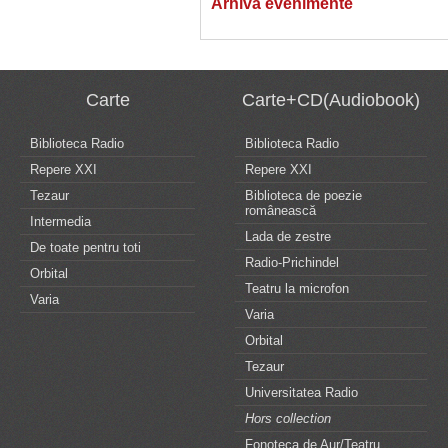
Arhiva evenimente
Carte
Carte+CD(Audiobook)
Biblioteca Radio
Biblioteca Radio
Repere XXI
Repere XXI
Tezaur
Biblioteca de poezie
românească
Intermedia
Lada de zestre
De toate pentru toti
Radio-Prichindel
Orbital
Teatru la microfon
Varia
Varia
Orbital
Tezaur
Universitatea Radio
Hors collection
Fonoteca de Aur/Teatru