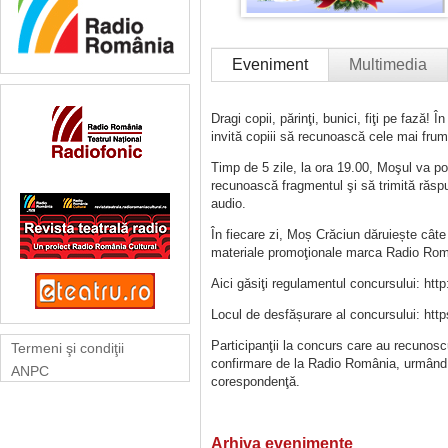
Eveniment
Multimedia
Dragi copii, părinţi, bunici, fiţi pe faz
invită copiii să recunoască cele mai fru
Timp de 5 zile, la ora 19.00, Moşul va p
recunoască fragmentul şi să trimită răspun
audio.
În fiecare zi, Moș Crăciun dăruiește câte
materiale promoţionale marca Radio Rom
Aici găsiţi regulamentul concursului: h
Locul de desfășurare al concursului: h
Participanţii la concurs care au recunoscu
Termeni şi condiţii
confirmare de la Radio România, urmând 
ANPC
corespondenţă.
Arhiva evenimente