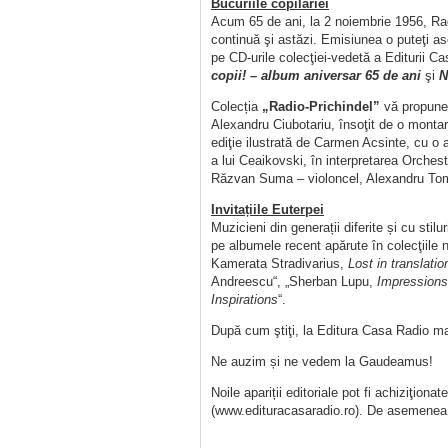
Bucuriile copilăriei
Acum 65 de ani, la 2 noiembrie 1956, Rad
continuă şi astăzi. Emisiunea o puteţi as
pe CD-urile colecţiei-vedetă a Editurii 
copii! – album aniversar 65 de ani
şi
N
Colecția
„Radio-Prichindel”
vă propune 
Alexandru Ciubotariu, însoţit de o montare
ediţie ilustrată de Carmen Acsinte, cu o
a lui Ceaikovski, în interpretarea Orchestr
Răzvan Suma – violoncel, Alexandru Tom
Invitațiile Euterpei
Muzicieni din generații diferite și cu stilu
pe albumele recent apărute în colecţiile
Kamerata Stradivarius,
Lost in translatio
Andreescu“, „Sherban Lupu,
Impressions
Inspirations
“.
După cum ştiţi, la Editura Casa Radio mar
Ne auzim și ne vedem la Gaudeamus!
Noile apariții editoriale pot fi achiziţion
(www.edituracasaradio.ro). De asemenea, po