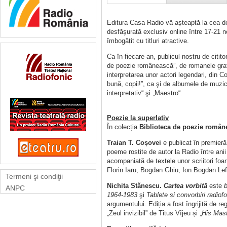
Editura Casa Radio vă așteaptă la cea de
desfăşurată exclusiv online între 17-21 n
îmbogățit cu titluri atractive.
Ca în fiecare an, publicul nostru de citit
de poezie românească”, de romanele grafic
interpretarea unor actori legendari, din C
bună, copii!”, ca şi de albumele de muzică
interpretativ“ şi „Maestro“.
Poezie la superlativ
În colecția
Biblioteca de poezie român
Traian T. Coșovei
e publicat în premier
poeme rostite de autor la Radio între anii
acompaniată de textele unor scriitori fo
Florin Iaru, Bogdan Ghiu, Ion Bogdan Lefte
Termeni şi condiţii
Nichita Stănescu.
Cartea vorbită
este
b
ANPC
1964-1983
şi
Tablete și convorbiri radiof
argumentului. Ediția a fost îngrijită de r
„Zeul invizibil” de Titus Vîjeu și „
His Mast