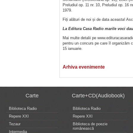
Preludiul op. 11 nr. 10, Preludiul op. 16 
1979.
Fiți alături de noi și de data aceasta! Asc
La Editura Casa Radio marile voci dau 
Mai multe detalii pe www.edituracasaradio
pentru un concurs pe care îl organizăm c
15 ianuarie.
Arhiva evenimente
Carte
Carte+CD(Audiobook)
Biblioteca Radio
Biblioteca Radio
Repere XXI
Repere XXI
Tezaur
Biblioteca de poezie
românească
Intermedia