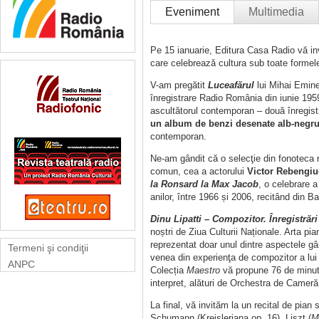
Eveniment
Multimedia
Pe 15 ianuarie, Editura Casa Radio vă inv
care celebrează cultura sub toate formel
V-am pregătit
Luceafărul
lui Mihai Emines
înregistrare Radio România din iunie 1959
ascultătorul contemporan – două înregistră
un album de benzi desenate alb-negr
contemporan.
Ne-am gândit că o selecţie din fonoteca ra
comun, cea a actorului
Victor Rebengiu
la Ronsard la Max Jacob
, o celebrare a
anilor, între 1966 și 2006, recitând din 
Dinu Lipatti – Compozitor. Înregistră
noștri de Ziua Culturii Naționale. Arta pia
reprezentat doar unul dintre aspectele gân
Termeni şi condiţii
venea din experienţa de compozitor a lui 
ANPC
Colecția
Maestro
vă propune 76 de minute 
interpret, alături de Orchestra de Cameră 
La final, vă invităm la un recital de pia
Schumann (Kreisleriana op. 16), Liszt (
M