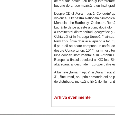
de mai sus descriu cu brio și interpreta
bucurie de a face muzică la un înalt grad a
Despre CD-ul „Vara magică.
Concertul op
violoncel. Orchestra Natională Simfonică 
Mendelssohn Bartholdy. Orchestra Română
Lucrările de pe aceste album, două glorii 
a confluenței dintre teritorii geografice ș
Cehia cât și în întreaga Europă, înaintea 
New York. Însă doar acel episod a făcut p
fi știut că se poate compune un astfel d
despre Concertul op. 104 în si minor ; te
iubit concert instrumental al lui Antonín D
Europei la finalul secolului al XIX-lea, 
altă scară: al deschiderii Europei către ea 
Albumele „Iarna magică” și „Vară magică” s
31, Bucuresti, sau prin comandă online pe
de distribuție, incluzând librăriile Humani
Arhiva evenimente