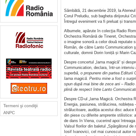
Sâmbătă, 21 decembrie 2019, la Ateneul 
Corul Preludiu, sub bagheta dirijorului C
Întregul eveniment va fi preluat și tran
Albumele, apărute în colecţia Radio Român
Orchestra Română de Tineret, Orchestra N
o imagine sonoră a celor două reputate s
Român, de către Lanto Communication şi 
culturale, domnii Dorin Ioniță și Marin C
Despre concertul „Iarna magică“ și despr
Communication, declara, într-un interviu
superbă, o propunere din partea Editurii
Iarna magică. Pentru mine a fost o surpr
spun după mai bine de zece ani – Radio R
plină de respect între Lanto Communicat
Despre CD-ul „Iarna Magică. Orchestra Ro
Energia, pasiunea, strălucirea, noblețea –
Termeni şi condiţii
strălucitoare, audiția acestui disc aduce 
ANPC
din piese cu diferite amprente stilistice:
de dans în Viena, cucerind apoi întreaga E
Valsul florilor din baletul „Spărgătorul de
Iosif Ivanovici, cel mai cunoscut autor ro