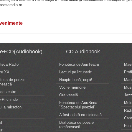
acasaradio.ro.
evenimente
te+CD(Audiobook)
CD Audiobook
oteca Radio
Fonoteca de Aur/Teatru
Maes
re XXI
Lecturi pe întuneric
Profi
oteca de poezie
Noapte bună, copii!
Maes
nească
Vocile memoriei
Musi
de zestre
Ora veselă
Jazz
-Prichindel
Fonoteca de Aur/Seria
Melo
u la microfon
"Spectacolul poeziei"
Radi
A fost odată ca niciodată
Can
al
Biblioteca de poezie
Fund
românească
ur