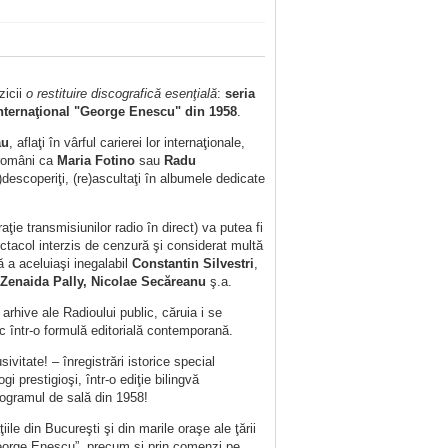
zicii
o restituire discografică esenţială
:
seria
Internaţional "George Enescu" din 1958
.
au
, aflaţi în vârful carierei lor internaţionale,
i români ca
Maria Fotino
sau
Radu
e)descoperiţi, (re)ascultaţi în albumele dedicate
ţie transmisiunilor radio în direct) va putea fi
pectacol interzis de cenzură şi considerat multă
lă a aceluiaşi inegalabil
Constantin Silvestri
,
Zenaida Pally, Nicolae Secăreanu
ş.a.
arhive ale Radioului public, căruia i se
c într-o formulă editorială contemporană.
sivitate! – înregistrări istorice special
prestigioşi, într-o ediţie bilingvă
rogramul de sală din 1958!
iile din Bucureşti şi din marile oraşe ale ţării
„George Enescu”, precum şi prin comenzi pe