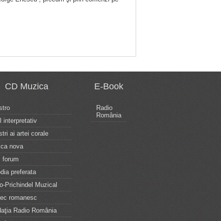
CD Muzica
E-Book
tro
Radio
România
l interpretativ
tri ai artei corale
ca nova
 forum
dia preferata
o-Prichindel Muzical
tec romanesc
aţia Radio România