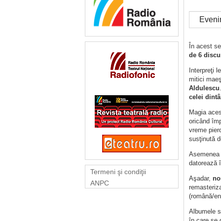
Eveni
În acest se
de 6 discu
Interpreţi 
mitici maeş
Aldulescu
celei dintâ
Magia acest
oricând împ
vreme pier
susţinută d
Asemenea în
datorează î
Termeni şi condiţii
Aşadar,
no
ANPC
remasteriza
(română/eng
Albumele sun
în care se 