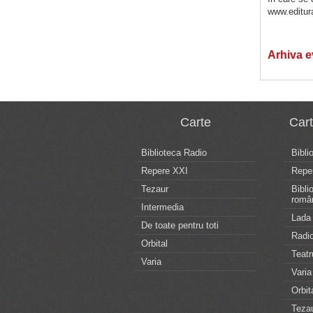
www.editur
Arhiva 
Carte
Car
Biblioteca Radio
Bibli
Repere XXI
Repe
Tezaur
Bibli
româ
Intermedia
Lada 
De toate pentru toti
Radio
Orbital
Teatr
Varia
Varia
Orbit
Teza