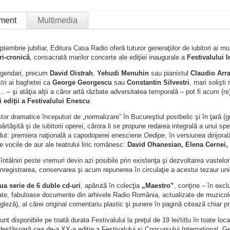
ment
Multimedia
ptembrie jubiliar, Editura Casa Radio oferă tuturor generaţiilor de iubitori ai mu
ri-cronică
, consacrată marilor concerte ale ediţiei inaugurale a
Festivalului 
legendari, precum
David Oistrah
,
Yehudi Menuhin
sau pianistul
Claudio Arr
tri ai baghetei ca
George Georgescu
sau
Constantin Silvestri
, mari solişt
... – şi atâţia alţii a căror artă răzbate adversitatea temporală – pot fi acum (r
i ediţii a Festivalului Enescu
.
or dramatice începuturi de „normalizare” în Bucureştiul postbelic şi în ţară (gra
ărtăşită şi de iubitorii operei, cărora li se propune redarea integrală a unui s
dut: premiera naţională a capodoperei enesciene
Oedipe
, în versiunea dirijora
e vocile de aur ale teatrului liric românesc:
David Ohanesian, Elena Cernei, 
tâlniri peste vremuri devin azi posibile prin existenţa şi dezvoltarea vastelor 
nregistrarea, conservarea şi acum repunerea în circulaţie a acestui tezaur uni
ua serie de 6 duble cd-uri
, apărută în colecţia
„Maestro”
, conţine – în exclu
te, fabuloase documente din arhivele Radio România, actualizate de muzicologi 
leză), al cărei original comentariu plastic şi punere în pagină citează chiar p
t disponibile pe toată durata Festivalului la preţul de 19 lei/titlu în toate locaţ
desfăşoară cea de-a XX-a ediţie a Festivalului şi Concursului Internaţional 