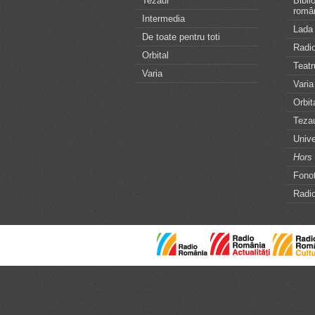
Tezaur
Bibli
româ
Intermedia
Lada 
De toate pentru toti
Radio
Orbital
Teatr
Varia
Varia
Orbit
Teza
Unive
Hors 
Fonot
Radio