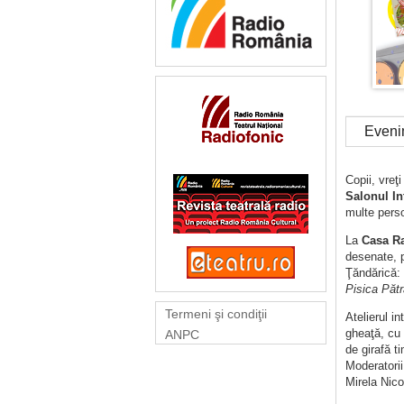
Eveni
Copii, vreţi
Salonul In
multe pers
La
Casa R
desenate, p
Ţăndărică:
Pisica Pătr
Termeni şi condiţii
Atelierul in
gheaţă, cu 
ANPC
de girafă t
Moderatorii
Mirela Nic