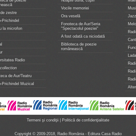
oteca de poezie
Noapte bună, copii!
Maes
nească
Vocile memoriei
Musi
de zestre
Ora veselă
Jazz
-Prichindel
Fonoteca de Aur/Seria
Melo
u la microfon
"Spectacolul poeziei"
Radi
A fost odată ca niciodată
Can
al
Biblioteca de poezie
Fund
românească
ur
Lada
rsitatea Radio
Radi
collection
Rad
eca de Aur/Teatru
Radi
-Prichindel Muzical
Alte
Termeni şi condiţii
|
Politică de confidenţialitate
Copyright © 2009-2018, Radio România - Editura Casa Radio