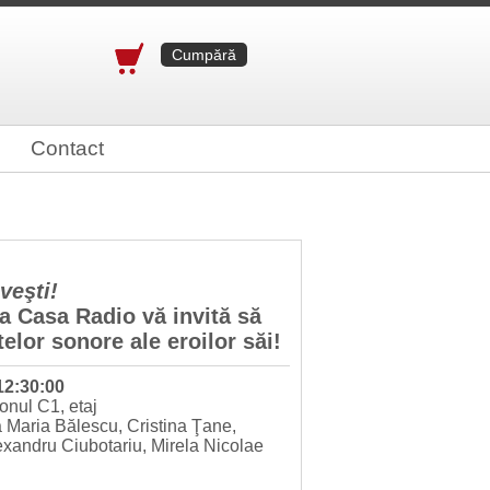
Cumpără
Contact
veşti!
ra Casa Radio vă invită să
elor sonore ale eroilor săi!
 12:30:00
onul C1, etaj
a Maria Bălescu, Cristina Ţane,
exandru Ciubotariu, Mirela Nicolae