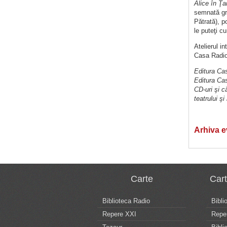
Alice în Ţa
semnată gr
Pătrată), p
le puteţi c
Atelierul in
Casa Radio
Editura Cas
Editura Cas
CD-uri şi că
teatrului şi
Arhiva 
Carte
Car
Biblioteca Radio
Bibli
Repere XXI
Repe