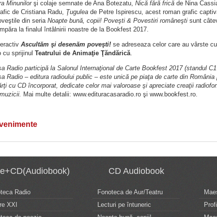
ra Minunilor
şi colaje semnate de Ana Botezatu,
Nică fără frică
de Nina Cassia
afic de Cristiana Radu,
Ţugulea
de Petre Ispirescu, acest roman grafic capti
oveştile din seria
Noapte bună, copii! Poveşti & Povestiri româneşti
sunt câtev
umpăra la finalul întâlnirii noastre de la Bookfest 2017.
teractiv
Ascultăm şi desenăm poveşti!
se adreseaza celor care au vârste cupr
 cu sprijinul
Teatrului de Animaţie Ţăndărică
.
a Radio participă la Salonul Internaţional de Carte Bookfest 2017 (standul C1
a Radio – editura radioului public – este unică pe piaţa de carte din România pr
rţi cu CD încorporat, dedicate celor mai valoroase şi apreciate creaţii radiofonic
 muzicii.
Mai multe detalii: www.edituracasaradio.ro şi www.bookfest.ro.
evenimente
te+CD(Audiobook)
CD Audiobook
oteca Radio
Fonoteca de Aur/Teatru
Maes
re XXI
Lecturi pe întuneric
Profi