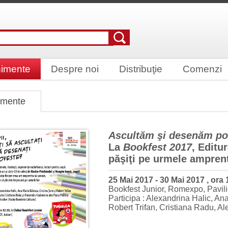
imente
Despre noi
Distribuţie
Comenzi
imente
Ascultăm şi desenăm po
La
Bookfest 2017
, Editu
păşiţi pe urmele amprent
25 Mai 2017 - 30 Mai 2017 , ora
Bookfest Junior, Romexpo, Pavili
Participa : Alexandrina Halic, An
Robert Trifan, Cristiana Radu, Al