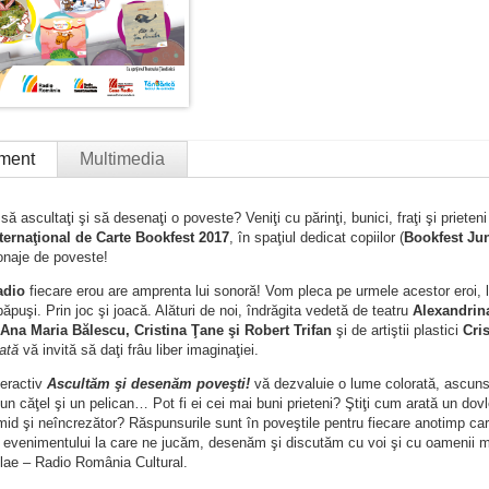
ment
Multimedia
 să ascultaţi şi să desenaţi o poveste? Veniţi cu părinţi, bunici, fraţi şi prieten
ternaţional de Carte Bookfest 2017
, în spaţiul dedicat copiilor (
Bookfest Jun
onaje de poveste!
adio
fiecare erou are amprenta lui sonoră! Vom pleca pe urmele acestor eroi, le
ăpuşi. Prin joc şi joacă. Alături de noi, îndrăgita vedetă de teatru
Alexandrin
Ana Maria Bălescu, Cristina Ţane şi Robert Trifan
şi de artiştii plastici
Cri
ată
vă invită să daţi frâu liber imaginaţiei.
teractiv
Ascultăm şi desenăm poveşti!
vă dezvaluie o lume colorată, ascunsă
un căţel şi un pelican… Pot fi ei cei mai buni prieteni? Ştiţi cum arată un dov
imid şi neîncrezător? Răspunsurile sunt în poveştile pentru fiecare anotimp ca
 evenimentului la care ne jucăm, desenăm şi discutăm cu voi şi cu oamenii ma
olae – Radio România Cultural.