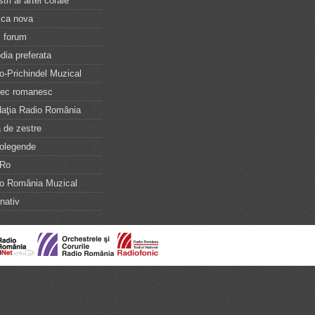
tri ai artei corale
ca nova
 forum
dia preferata
o-Prichindel Muzical
tec romanesc
aţia Radio România
 de zestre
olegende
iRo
o România Muzical
rnativ