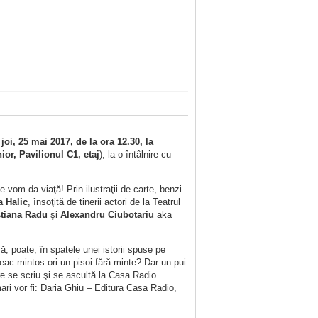
i
joi, 25 mai 2017, de la ora 12.30, la
ior, Pavilionul C1, etaj
), la o întâlnire cu
 vom da viaţă! Prin ilustraţii de carte, benzi
a Halic
, însoţită de tinerii actori de la Teatrul
stiana Radu
şi
Alexandru Ciubotariu
aka
, poate, în spatele unei istorii spuse pe
leac mintos ori un pisoi fără minte? Dar un pui
re se scriu şi se ascultă la Casa Radio.
ri vor fi: Daria Ghiu – Editura Casa Radio,