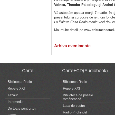
conferințe radiofonice și despre audiobo
Voinea, Theodor Paleologu şi Andrei
Vă așteptăm așadar marți, 7 martie, în ajun
prezentului și cu vocile de ieri, din fon
La Editura Casa Radio marile voci dau cor
Mai multe detalii pe www.edituracasaradi
Arhiva evenimente
Carte
Carte+CD(Audiobook)
Biblioteca Radio
Biblioteca Radio
Repere XXI
Repere XXI
Tezaur
Biblioteca de poezie
românească
Intermedia
Lada de zestre
De toate pentru toti
Radio-Prichindel