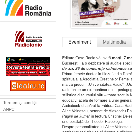
Eveniment
Multimedia
Editura Casa Radio vă invită
marți, 7 ma
Bucureşti, la o dezbatere şi audiţie spec
de azi. 26 de conferinţe radiofonice s
Prima femeie doctor în filozofie din Româ
spirituală la Asociația Creștinelor Femei 
marcă precum „Universitatea Radio”, „Ora f
radiofonice un extraordinar spirit pedagog
stilistica discursului său – toate scot la 
educativ, acela de formare a unei generați
Termeni şi condiţii
Audiobook-ul apărut la Editura Casa Radio
ANPC
Alice Voinescu, semnat de Alexandru Paleo
Pagini de Jurnal
în lectura Cristinei Del
și o postfață de Theodor Paleologu.
Despre personalitatea lui Alice Voinescu 