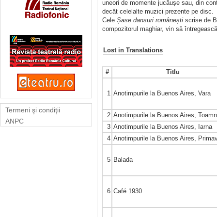
uneori de momente jucăușe sau, din contră,
decât celelalte muzici prezente pe disc.
Cele
Șase dansuri românești
scrise de Bé
compozitorul maghiar, vin să întregească 
Lost in Translations
#
Titlu
1
Anotimpurile la Buenos Aires, Vara
Termeni şi condiţii
2
Anotimpurile la Buenos Aires, Toam
ANPC
3
Anotimpurile la Buenos Aires, Iarna
4
Anotimpurile la Buenos Aires, Prima
5
Balada
6
Café 1930