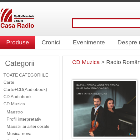
Produse
Cronici
Evenimente
Despre 
Categorii
CD Muzica
> Radio Români
TOATE CATEGORIILE
Carte
Carte+CD(Audiobook)
CD Audiobook
CD Muzica
Maestro
Profil interpretativ
Maestri ai artei corale
Musica nova