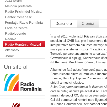
Jazz forum
Melodia preferata
Radio-Prichindel Muzical
Cantec romanesc
Fundaţia Radio România
Descriere
Cronici
Lada de zestre
Radiolegende
În anul 2010, violonistul Răzvan Stoica 
RadiRo
secolului al XVIII-lea, prin instrumente d
Radio România Muzical
interpretativă formată din instrumentiști t
mare parte a istoriei muzicii, începând 
Alternativ
Turneele pe care ansamblul le-a realizat
E-Book
Gewandhaus (Leipzig), Konzerthaus (Berl
(Rotterdam), Muzikhaus (Viena), Disney 
Un site al
Albumul de față aduce împreună patru autor
Pentru fiecare dintre ei, muzica a însemn
Enescu, Bartók şi Ciprian Porumbescu depă
strictă a muzicii clasice.
Suita
Cele patru anotimpuri la Buenos Ai
care le puteţi asculta pe acest disc. Car
muzicii de secol XX, dar și cu elemente p
Cei doi compozitori români care figurea
și Ciprian Porumbescu, semnatar al două