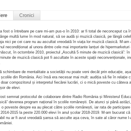
iere
Cronici
a fost o întrebare pe care mi-am pus-o în 2010: ar fi total de neconceput ca î
ânge multă lume în mod natural, să se audă și muzică clasică, pe lângă celel
ja nici pe cei care nu au ascultat vreodată în viața lor muzică clasică. M-am a
jinul necondiționat al unora dintre cele mai importante lanțuri de hipermarketuri d
născut, în octombrie 2010, proiectul „Ascultă 5 minute de muzică clasică”: în lu
 minute de muzică clasică pot fi ascultate în aceste spații neconvenționale, inc
.
 schimbare de mentalitate a societății nu poate veni decât prin educație, așa 
și școlile din România. Aici însă era necesar mai mult: audiția să fie în relație
 doar compozitorul și interpretul fiecărei lucrări, ci o mică poveste cu câteva
ușor de elevi.
fost semnat protocolul de colaborare dintre Radio România și Ministerul Educa
ică” devenea program național în școlile românești. De atunci și până astăzi,
 o poveste despre ea au plecat către școlile românești, iar rata de participare 
 2014-2015 la peste 220.000 elevi în anul școlar 2018-2019. M-am bucurat că m
babil nu ar fi avut vreodată șansa să asculte așa ceva, în sate al căror nume l
omâniei.