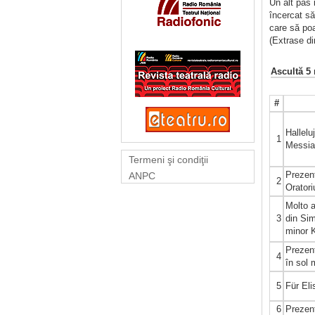
Un alt pas 
încercat să
care să poa
(Extrase d
Ascultă 5
#
Hallelu
1
Messi
Termeni şi condiţii
Prezent
ANPC
2
Orator
Molto a
3
din Sim
minor 
Prezent
4
în sol 
5
Für El
6
Prezen