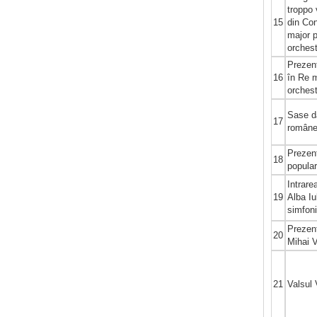
troppo 
15
din Con
major p
orches
Prezent
16
în Re m
orches
Sase d
17
român
Prezen
18
popula
Intrare
19
Alba Iu
simfon
Prezen
20
Mihai 
21
Valsul 