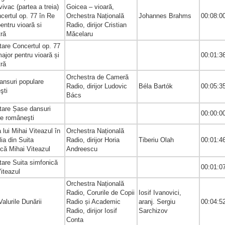
vivac (partea a treia)
Goicea – vioară,
certul op. 77 în Re
Orchestra Națională
Johannes Brahms
00:08:0
entru vioară si
Radio, dirijor Cristian
tră
Măcelaru
are Concertul op. 77
ajor pentru vioară și
00:01:3
tră
Orchestra de Cameră
ansuri populare
Radio, dirijor Ludovic
Béla Bartók
00:05:3
eşti
Bács
tare Șase dansuri
00:00:0
re româneşti
a lui Mihai Viteazul în
Orchestra Națională
lia din Suita
Radio, dirijor Horia
Tiberiu Olah
00:01:4
ică Mihai Viteazul
Andreescu
tare Suita simfonică
00:01:0
Viteazul
Orchestra Națională
Radio, Corurile de Copii
Iosif Ivanovici,
Valurile Dunării
Radio și Academic
aranj. Sergiu
00:04:5
Radio, dirijor Iosif
Sarchizov
Conta