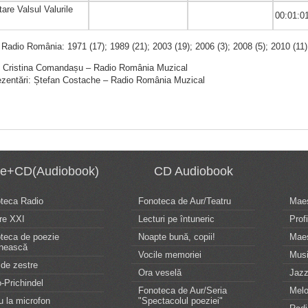
are Valsul Valurile
00:01:0
i
i Radio România: 1971 (17); 1989 (21); 2003 (19); 2006 (3); 2008 (5); 2010 (11);
: Cristina Comandașu – Radio România Muzical
ezentări: Ștefan Costache – Radio România Muzical
te+CD(Audiobook)
CD Audiobook
oteca Radio
Fonoteca de Aur/Teatru
Maes
re XXI
Lecturi pe întuneric
Profi
oteca de poezie
Noapte bună, copii!
Maes
nească
Vocile memoriei
Musi
de zestre
Ora veselă
Jazz
-Prichindel
Fonoteca de Aur/Seria
Melo
u la microfon
"Spectacolul poeziei"