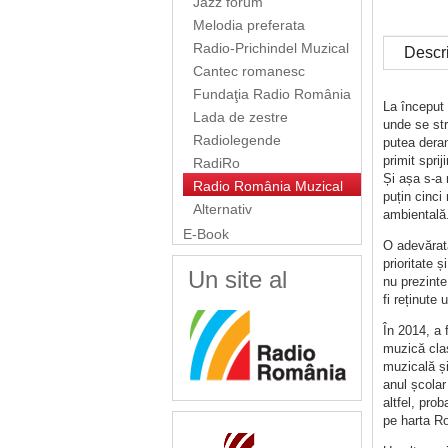
Jazz forum
Melodia preferata
Radio-Prichindel Muzical
Descr
Cantec romanesc
Fundaţia Radio România
La început 
Lada de zestre
unde se str
Radiolegende
putea deran
primit spri
RadiRo
Și așa s-a 
Radio România Muzical
puțin cinci
Alternativ
ambientală
E-Book
O adevărată
prioritate 
Un site al
nu prezinte
fi reținute 
În 2014, a 
muzică clas
muzicală și
anul școlar
altfel, pro
pe harta R