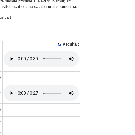
re piesele propuse și elevilor în școli; am
 astfel încât oricine să aibă un instrument cu
zical)
Ascultă :
4
0
7
9
2
5