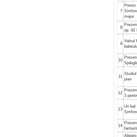
Presto 
7
Simfoni
major
Prezent
8
op. 92
Valsul 
9
baletul
Prezent
10
Spărgă
Studiul
11
pian
Prezent
12
3 pent
Un bal 
13
Simfon
Prezen
14
fantas
Allegr