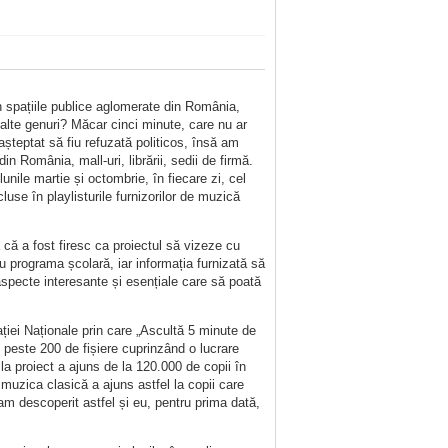
n spațiile publice aglomerate din România,
alte genuri? Măcar cinci minute, care nu ar
șteptat să fiu refuzată politicos, însă am
in România, mall-uri, librării, sedii de firmă.
nile martie și octombrie, în fiecare zi, cel
luse în playlisturile furnizorilor de muzică
că a fost firesc ca proiectul să vizeze cu
 cu programa școlară, iar informația furnizată să
 aspecte interesante și esențiale care să poată
ției Naționale prin care „Ascultă 5 minute de
 peste 200 de fișiere cuprinzând o lucrare
la proiect a ajuns de la 120.000 de copii în
uzica clasică a ajuns astfel la copii care
-am descoperit astfel și eu, pentru prima dată,