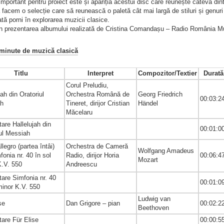
important pentru proiect este și apariția acestui disc care reunește câteva dint
 facem o selecție care să reunească o paletă cât mai largă de stiluri și genuri
tă porni în explorarea muzicii clasice.
in prezentarea albumului realizată de Cristina Comandașu – Radio România Mu
 minute de muzică clasică
Titlu
Interpret
Compozitor/Textier
Durată
Corul Preludiu,
jah din Oratoriul
Orchestra Română de
Georg Friedrich
00:03:2
ah
Tineret, dirijor Cristian
Händel
Măcelaru
are Hallelujah din
00:01:0
iul Messiah
llegro (partea întâi)
Orchestra de Cameră
Wolfgang Amadeus
fonia nr. 40 în sol
Radio, dirijor Horia
00:06:4
Mozart
K.V. 550
Andreescu
are Simfonia nr. 40
00:01:0
minor K.V. 550
Ludwig van
ise
Dan Grigore – pian
00:02:2
Beethoven
tare Für Elise
00:00:5