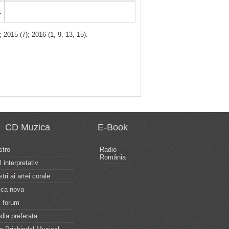
1
 2015 (7); 2016 (1, 9, 13, 15).
CD Muzica
E-Book
tro
Radio
România
l interpretativ
tri ai artei corale
ca nova
 forum
dia preferata