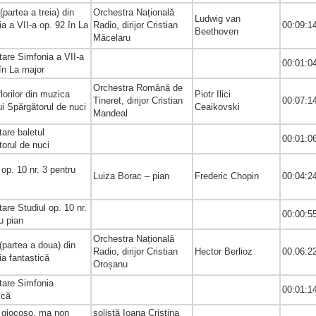
(partea a treia) din
Orchestra Națională
Ludwig van
a a VII-a op. 92 în La
Radio, dirijor Cristian
00:09:1
Beethoven
Măcelaru
are Simfonia a VII-a
00:01:0
 în La major
Orchestra Română de
florilor din muzica
Piotr Ilici
Tineret, dirijor Cristian
00:07:1
ui Spărgătorul de nuci
Ceaikovski
Mandeal
are baletul
00:01:0
torul de nuci
 op. 10 nr. 3 pentru
Luiza Borac – pian
Frederic Chopin
00:04:2
are Studiul op. 10 nr.
00:00:5
ru pian
Orchestra Națională
(partea a doua) din
Radio, dirijor Cristian
Hector Berlioz
00:06:2
ia fantastică
Oroșanu
tare Simfonia
00:01:1
tică
o giocoso, ma non
solistă Ioana Cristina