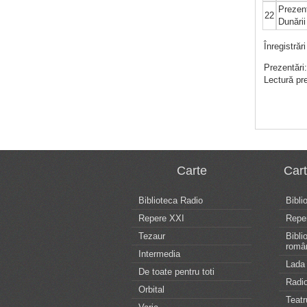
Prezent
22
Dunări
Înregistrăr
Prezentări
Lectură pr
Carte
Car
Biblioteca Radio
Bibli
Repere XXI
Repe
Tezaur
Bibli
româ
Intermedia
Lada 
De toate pentru toti
Radio
Orbital
Teatr