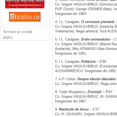
Cu: Grigore VASILIU-BIRLIC (Serviescu)
POP (Tachi), George GRONER (Nae), Ion
Înregistrare din 1963.
4. I.L. Caragiale,
O scrisoare pierdută
–
Cu: Grigore VASILIU-BIRLIC (Iordache 
Trahanache); Regia artistică: Sică ALE
Termeni şi condiţii
ANPC
5. I.L. Caragiale,
D-ale carnavalului
– 2’
Cu: Grigore VASILIU-BIRLIC (Mache Raz
(Iordache), Niky ATANASIU (Nae Girim
Înregistrare din 1951.
6. I.L. Caragiale,
Petiţiune
– 8’36’’
Cu: Grigore VASILIU-BIRLIC (Funcţionaru
ALEXANDRESCU; Înregistrare din 1952.
7. A.P. Cehov,
Despre efectul dăunător 
Cu: Grigore VASILIU-BIRLIC; Regia artist
8. Tudor Muşatescu,
Zvoniştii
– 9’53’’
Cu: Grigore VASILIU-BIRLIC, Al. GIUGA
Înregistrare din 1967.
9.
Rechizite de birou
– 2’37’’
Cu: Al. GIUGARU, Grigore VASILIU-BIR