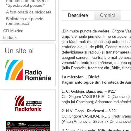
Fonoteca de Aur/Seria
"Spectacolul poeziei"
A fost odată ca niciodată
Descriere
Cronici
Biblioteca de poezie
românească
CD Muzica
„Din multe puncte de vedere, Grigore Vasili
timp, vremurile primelor filme cu audienţ
E-Book
şi-a făcut mult mai cunoscuţi actorii decât
emfatice ale lui, de pildă, George Vraca 
Un site al
(televiziunea şi radioul) şi transformarea
apogeul carierei, l-au transformat pe abs
venerată a teatrului românesc, cu greu eg
(Iulia Popovici, fragment din „Birlic, func
La microfon... Birlic!
Pagini antologice din Fonoteca de Aur 
1. C. Goldoni,
Bădăranii
– 9’21’’
Cu: Grigore VASILIU-BIRLIC (Canciano
soţia lui Canciano); Adaptarea radiofoni
2. N.V. Gogol,
Revizorul
– 3’22’’
Cu: Grigore VASILIU-BIRLIC (Piotr Ivan
(Anton Antonovici Skvoznik-Dmuhanovski)
3. Vasile Alecsandri,
Millo director sau