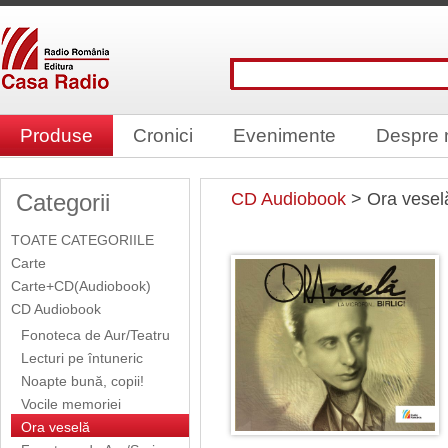
Produse
Cronici
Evenimente
Despre 
Categorii
CD Audiobook
> Ora vesel
TOATE CATEGORIILE
Carte
Carte+CD(Audiobook)
CD Audiobook
Fonoteca de Aur/Teatru
Lecturi pe întuneric
Noapte bună, copii!
Vocile memoriei
Ora veselă