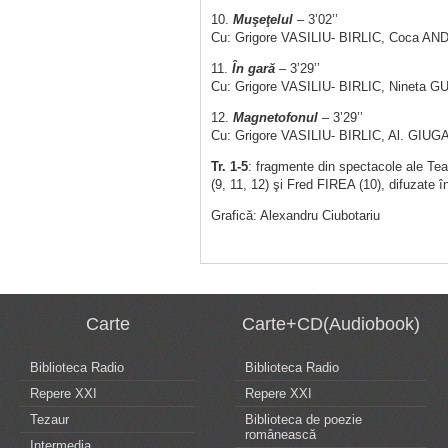
10.
Muşeţelul
– 3’02’’
Cu: Grigore VASILIU- BIRLIC, Coca 
11.
În gară
– 3’29’’
Cu: Grigore VASILIU- BIRLIC, Nineta G
12.
Magnetofonul
– 3’29’’
Cu: Grigore VASILIU- BIRLIC, Al. GIUG
Tr. 1-5
: fragmente din spectacole ale Tea
(9, 11, 12) şi Fred FIREA (10), difuzate 
Grafică: Alexandru Ciubotariu
Carte
Carte+CD(Audiobook)
Biblioteca Radio
Biblioteca Radio
Repere XXI
Repere XXI
Tezaur
Biblioteca de poezie
românească
Intermedia