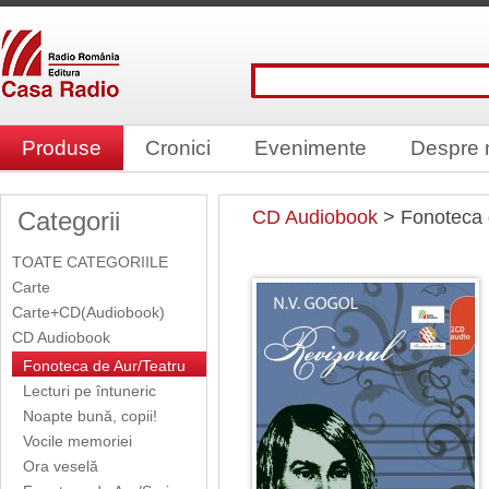
Produse
Cronici
Evenimente
Despre 
Categorii
CD Audiobook
> Fonoteca 
TOATE CATEGORIILE
Carte
Carte+CD(Audiobook)
CD Audiobook
Fonoteca de Aur/Teatru
Lecturi pe întuneric
Noapte bună, copii!
Vocile memoriei
Ora veselă