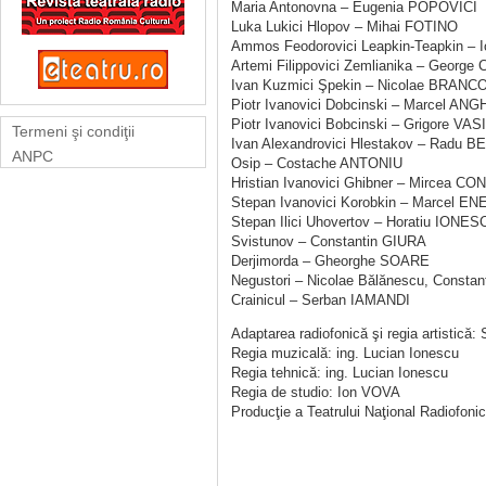
Maria Antonovna – Eugenia POPOVICI
Luka Lukici Hlopov – Mihai FOTINO
Ammos Feodorovici Leapkin-Teapkin –
Artemi Filippovici Zemlianika – Geor
Ivan Kuzmici Şpekin – Nicolae BRANC
Piotr Ivanovici Dobcinski – Marcel A
Piotr Ivanovici Bobcinski – Grigore VAS
Termeni şi condiţii
Ivan Alexandrovici Hlestakov – Radu 
ANPC
Osip – Costache ANTONIU
Hristian Ivanovici Ghibner – Mircea 
Stepan Ivanovici Korobkin – Marcel E
Stepan Ilici Uhovertov – Horatiu IONES
Svistunov – Constantin GIURA
Derjimorda – Gheorghe SOARE
Negustori – Nicolae Bălănescu, Const
Crainicul – Serban IAMANDI
Adaptarea radiofonică şi regia artist
Regia muzicală: ing. Lucian Ionescu
Regia tehnică: ing. Lucian Ionescu
Regia de studio: Ion VOVA
Producţie a Teatrului Naţional Radiofoni