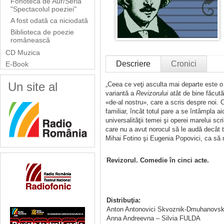
Fonoteca de Aur/Seria
"Spectacolul poeziei"
A fost odată ca niciodată
Biblioteca de poezie
românească
CD Muzica
Descriere
Cronici
E-Book
Un site al
„Ceea ce veţi asculta mai departe este o b
variantă a
Revizorului
atât de bine făcută
«de-al nostru», care a scris despre noi. Cr
familiar, încât totul pare a se întâmpla a
universalităţii temei şi operei marelui sc
care nu a avut norocul să le audă decât t
Mihai Fotino şi Eugenia Popovici, ca să 
Revizorul. Comedie în cinci acte.
Distribuţia:
Anton Antonovici Skvoznik-Dmuhanovs
Anna Andreevna – Silvia FULDA