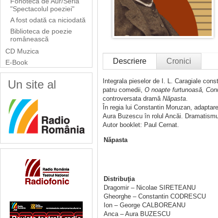
Fonoteca de Aur/Seria
"Spectacolul poeziei"
A fost odată ca niciodată
Biblioteca de poezie
românească
CD Muzica
Descriere
Cronici
E-Book
Integrala pieselor de I. L. Caragiale cons
Un site al
patru comedii,
O noapte furtunoasă, Conu
controversata dramă
Năpasta
.
În regia lui Constantin Moruzan, adaptarea
Aura Buzescu în rolul Ancăi. Dramatismul i
Autor booklet: Paul Cernat.
Năpasta
Distribuţia
Dragomir – Nicolae SIRETEANU
Gheorghe – Constantin CODRESCU
Ion – George CALBOREANU
Anca – Aura BUZESCU