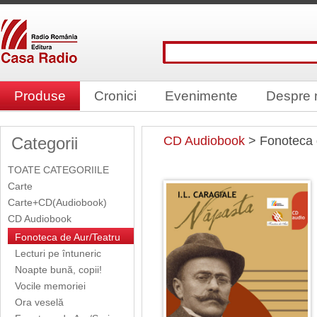
Produse
Cronici
Evenimente
Despre 
Categorii
CD Audiobook
> Fonoteca 
TOATE CATEGORIILE
Carte
Carte+CD(Audiobook)
CD Audiobook
Fonoteca de Aur/Teatru
Lecturi pe întuneric
Noapte bună, copii!
Vocile memoriei
Ora veselă