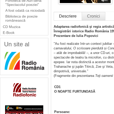
Fonoteca de Aur/Seria
"Spectacolul poeziei"
A fost odată ca niciodată
Descriere
Cronici
Biblioteca de poezie
românească
CD Muzica
Adaptarea radiofonică şi regia artis
Înregistrări istorice Radio România 19
E-Book
Prezentare de Iulia Popovici
Un site al
"Au fost realizate într-un context jubiliar 
carnavalului, O scrisoare pierdută
și
Conu
– atât de improbabilă! –, a unor CD-uri, 
spectacole de teatru la microfon, cu dist
epopee. Iar nota distinctă a acestor mont
Trahanache şi jupân Titircă, Zoe şi Veta, 
dimpotrivă, universale."
(Fragmente din prezentarea
Toţi oamenii 
CD1
O NOAPTE FURTUNOASĂ
Persoane: