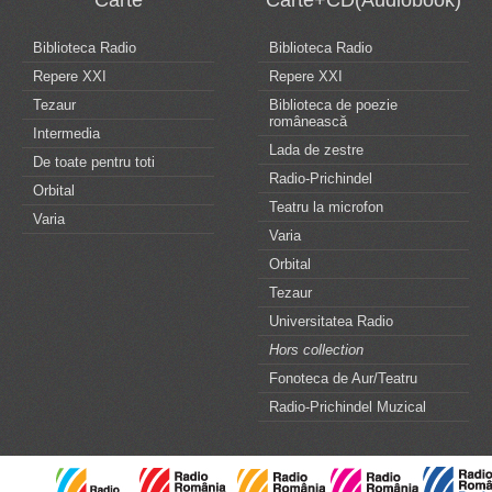
Carte
Carte+CD(Audiobook)
Biblioteca Radio
Biblioteca Radio
Repere XXI
Repere XXI
Tezaur
Biblioteca de poezie
românească
Intermedia
Lada de zestre
De toate pentru toti
Radio-Prichindel
Orbital
Teatru la microfon
Varia
Varia
Orbital
Tezaur
Universitatea Radio
Hors collection
Fonoteca de Aur/Teatru
Radio-Prichindel Muzical