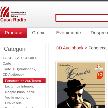
Produse
Cronici
Evenimente
Despre 
Categorii
CD Audiobook
> Fonoteca 
TOATE CATEGORIILE
Carte
Carte+CD(Audiobook)
CD Audiobook
Fonoteca de Aur/Teatru
Lecturi pe întuneric
Noapte bună, copii!
Vocile memoriei
Ora veselă