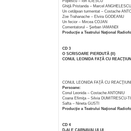
Popescu – Ion ILIESCU
Ghiţă Pristanda – Marcel ANGHELESC
Un cetăţean turmentat – Costache ANT
Zoe Trahanache – Elvira GODEANU
Un fecior – Mircea COJAN
Comentatorul – Şerban IAMANDI
Producţie a Teatrului Naţional Radiofo
CD 3
O SCRISOARE PIERDUTĂ (II)
CONUL LEONIDA FAŢĂ CU REACŢIU
CONUL LEONIDA FAŢĂ CU REACŢIU
Persoane:
Conul Leonida – Costache ANTONIU
Coana Efimiţa – Silvia DUMITRESCU-T
Safta – Nineta GUSTI
Producţie a Teatrului Naţional Radiofo
CD 4
D-ALE CARNAVALULUI