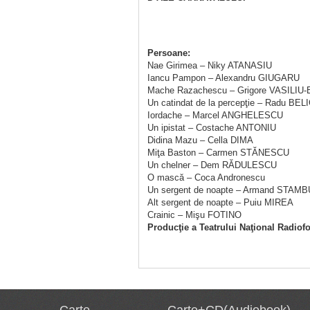
Persoane:
Nae Girimea – Niky ATANASIU
Iancu Pampon – Alexandru GIUGARU
Mache Razachescu – Grigore VASILIU-
Un catindat de la percepţie – Radu BE
Iordache – Marcel ANGHELESCU
Un ipistat – Costache ANTONIU
Didina Mazu – Cella DIMA
Miţa Baston – Carmen STĂNESCU
Un chelner – Dem RĂDULESCU
O mască – Coca Andronescu
Un sergent de noapte – Armand STAMB
Alt sergent de noapte – Puiu MIREA
Crainic – Mişu FOTINO
Producţie a Teatrului Naţional Radiof