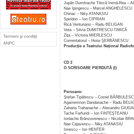
Jupân Dumitrache Titircă Inimă-Rea –
Nae Ipingescu – Marcel ANGHELESCU
Chiriac – Niky ATANASIU
Spiridon – Ion CIPRIAN
Rică Venturiano – Radu BELIGAN
Veta – Silvia DUMITRESCU-TIMICĂ
Ziţa – Victoria MIERLESCU
Termeni şi condiţii
Comentatorul – Horia ŞERBĂNESCU
ANPC
Producţie a Teatrului Naţional Radiofo
CD 2
O SCRISOARE PIERDUTĂ (I)
Persoane:
Ştefan Tipătescu – Costel BĂRBULES
Agamemnon Dandanache – Radu BELI
Zaharia Trahanache – Alexandru GIUG
Tache Farfuridi – Ion FINTEŞTEANU
Iordache Brânzovenescu – Nicolae B
Nae Caţavencu – Niky ATANASIU
Ionescu – Ion HENTER