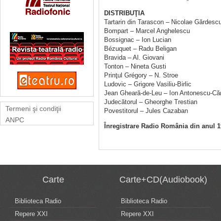
DISTRIBUŢIA
Tartarin din Tarascon – Nicolae Gărdesc
Bompart – Marcel Anghelescu
Bossignac – Ion Lucian
Bézuquet – Radu Beligan
Bravida – Al. Giovani
Tonton – Nineta Gusti
Prinţul Grégory – N. Stroe
Ludovic – Grigore Vasiliu-Birlic
Jean Gheară-de-Leu – Ion Antonescu-Că
Judecătorul – Gheorghe Trestian
Termeni şi condiţii
Povestitorul – Jules Cazaban
ANPC
Înregistrare Radio România din anul 
Carte
Carte+CD(Audiobook)
Biblioteca Radio
Biblioteca Radio
Repere XXI
Repere XXI