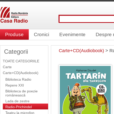
Produse
Cronici
Evenimente
Despre 
Categorii
Carte+CD(Audiobook)
> Ra
TOATE CATEGORIILE
Carte
Carte+CD(Audiobook)
Biblioteca Radio
Repere XXI
Biblioteca de poezie
românească
Lada de zestre
Radio-Prichindel
Teatru la microfon