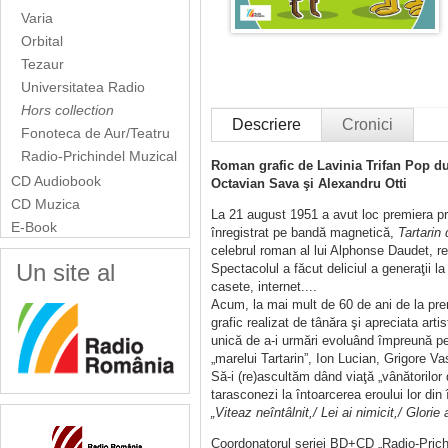
Varia
Orbital
Tezaur
Universitatea Radio
Hors collection
Descriere
Cronici
Fonoteca de Aur/Teatru
Radio-Prichindel Muzical
Roman grafic de Lavinia Trifan Pop du
CD Audiobook
Octavian Sava şi Alexandru Otti
CD Muzica
La 21 august 1951 a avut loc premiera pri
E-Book
înregistrat pe bandă magnetică,
Tartarin
celebrul roman al lui Alphonse Daudet, re
Un site al
Spectacolul a făcut deliciul a generaţii la
casete, internet....
Acum, la mai mult de 60 de ani de la pr
grafic realizat de tânăra şi apreciata art
unică de a-i urmări evoluând împreună pe 
„marelui Tartarin”, Ion Lucian, Grigore Va
Să-i (re)ascultăm dând viaţă „vânătorilor
tarasconezi la întoarcerea eroului lor din 
„Viteaz neîntâlnit,/ Lei ai nimicit,/ Glorie a
Coordonatorul seriei BD+CD „Radio-Prichi