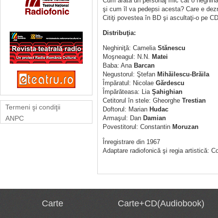
Cum arată un personaj mic cât o neghină, 
şi cum îl va pedepsi acesta? Care e dez
Citiţi povestea în BD şi ascultaţi-o pe 
Distribuţia:
Neghiniţă: Camelia
Stănescu
Moşneagul: N.N.
Matei
Baba: Ana
Barcan
Negustorul: Ştefan
Mihăilescu-Brăila
Împăratul: Nicolae
Gărdescu
Împărăteasa: Lia
Şahighian
Cetitorul în stele: Gheorghe
Trestian
Termeni şi condiţii
Doftorul: Marian
Hudac
ANPC
Armaşul: Dan
Damian
Povestitorul: Constantin
Moruzan
Înregistrare din 1967
Adaptare radiofonică şi regia artistică: 
Carte
Carte+CD(Audiobook)