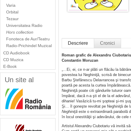
Varia
Orbital
Tezaur
Universitatea Radio
Hors collection
Fonoteca de Aur/Teatru
Descriere
Cronici
Radio-Prichindel Muzical
CD Audiobook
Roman grafic de Alexandru Ciubotariu
CD Muzica
Constantin Moruzan
E-Book
„…Ei, ei, ce n-ar plăti un flăcău la bătr
povestea lui Neghiniţă, scrisă de binecu
Un site al
Barbu Ştefănescu Delavrancea şi transform
poartă pe acesta la curtea împărătească. 
Neghiniţă poate citi gândurile tuturor oam
împărat, dacă n-a şti el de la el adevărul
dihanie! Vasăzică tu-mi şopteai şi-mi şu
Şi… îl goneşte revoltat pe Neghiniţă de l
Neghiniţă
este o extraordinară parabolă d
în locul onestităţii şi adevărului, de cele
Artistul Alexandru Ciubotariu vă invită să