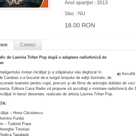
Anul apariţiei : 2013
Stoc : NU
18.00 RON
iere
Cronici
ic de Lavinia Trifan Pop după o adaptare radiofonică de
an
teligentului motan încălţat şi a stăpânului său deghizat în
Ascultă
e Carabas s-a bucurat de-a lungul timpului de ediţii ilustrate, de
scenele teatrelor pentru copii, precum şi de filme de animaţie dublate de voci
asta, Editura Casa Radio vă propune să ascultaţi o montare radiofonică din 19
ncălţat în benzi desenate, realizate de artista Lavinia Trifan Pop.
IA:
ălţat – Horia Căciulescu
Dumitru Furdui
are – Tudorel Popa
heorghe Trestian
Rodica Tapalagă