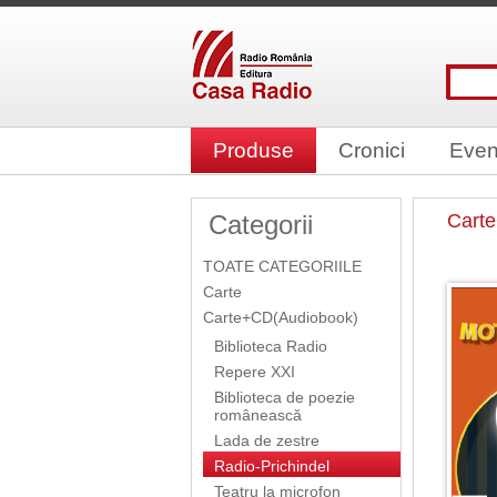
Produse
Cronici
Even
Categorii
Cart
TOATE CATEGORIILE
Carte
Carte+CD(Audiobook)
Biblioteca Radio
Repere XXI
Biblioteca de poezie
românească
Lada de zestre
Radio-Prichindel
Teatru la microfon