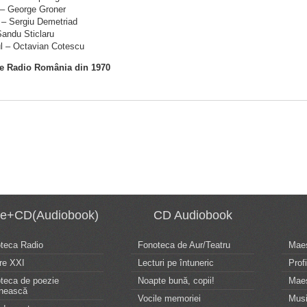
– George Groner
 – Sergiu Demetriad
Sandu Sticlaru
ul – Octavian Cotescu
re Radio România din 1970
te+CD(Audiobook)
CD Audiobook
oteca Radio
Fonoteca de Aur/Teatru
Maes
re XXI
Lecturi pe întuneric
Profi
oteca de poezie
Noapte bună, copii!
Maes
nească
Vocile memoriei
Musi