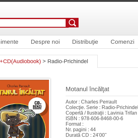
imente
Despre noi
Distribuţie
Comenzi
e+CD(Audiobook)
> Radio-Prichindel
Motanul încălţat
Autor : Charles Perrault
Colecţie. Serie : Radio-Prichinde
Copertă / Ilustraţii : Lavinia Trifa
ISBN : 978-606-8468-00-6
Format :
Nr. pagini : 44
Durată CD : 24'00''