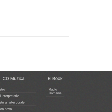
CD Muzica
E-Book
tro
Radio
România
l interpretativ
tri ai artei corale
ca nova