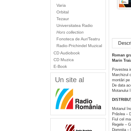
Varia
Orbital
Tezaur
Universitatea Radio
Hors collection
Fonoteca de Aur/Teatru
Descr
Radio-Prichindel Muzical
CD Audiobook
Roman graf
CD Muzica
Marin Trai
E-Book
Povestea in
Marchizul d
Un site al
montări pe 
De data ace
Motanului î
DISTRIBUŢ
Motanul înc
Prâslea – 
Fiul cel m
Regele – G
Domniţa – 