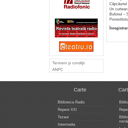
Căpcăunul 
Un curtean
Bufonul – 
Povestitor
Înregistra
Termeni şi condiţii
ANPC
Carte
Car
Biblioteca Radio
Bibli
Repere XXI
Repe
Tezaur
Bibli
româ
Intermedia