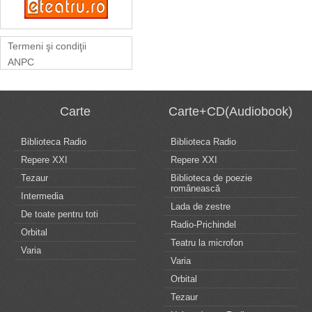
Termeni şi condiţii
ANPC
Carte
Carte+CD(Audiobook)
Biblioteca Radio
Biblioteca Radio
Repere XXI
Repere XXI
Tezaur
Biblioteca de poezie
românească
Intermedia
Lada de zestre
De toate pentru toti
Radio-Prichindel
Orbital
Teatru la microfon
Varia
Varia
Orbital
Tezaur