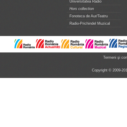
Universitatea Radio
Hors collection
Fonoteca de Aur/Teatru
Radio-Prichindel Muzical
Termeni şi cond
Copyright © 2009-201