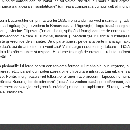
plină de oameni cari, de văitat, se tot vaietă, dar stau cu mâinile încrucişate şi
muncă sănătoasă şi răsplătitoare" (urmează comparaţia cu noul cult al muncii 
unii Bucureştilor din primăvara lui 1935, ironizându-i pe vechii samsari şi ad
rii la Făgăraş (alţii o vedeau la Braşov sau la Târgovişte), Iorga laudă energia 
u şi Nicolae Filipescu ("ne-au dăruit, spărgând întregi cartiere de netrebnice
etno-economice care au surprins, invadat şi pervertit ţesutul social bucureştea
inite şi vrednice de simpatie. De o parte boierii, pe de altă parte mahalagii, ap
 douăzeci de ani, cine n-a venit aici! Valul curge necontenit şi tulbure. El târ
tala României iubire şi respect. E o lume înteragă de crescut. Trebuie un învăţ
ări...".
a pledoariile lui Iorga pentru conservarea farmecului mahalalei bucureştene, a v
oiereşti etc., paralel cu modernizarea bine chibzuită a infrastructurii urbane, să
re. Pentru mulţi, paseismul tulburător al unor fraze precum: "Lipsesc nu numai g
ândria Bucureştilor de odinioară" ("odată cu vechea casă gospodărească, zâmbi
element de voioşie tradiţională: grădina") e una cu stupiditatea. Şi totuşi, verb
nele următoare.