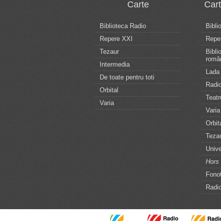
Carte
Car
Biblioteca Radio
Bibli
Repere XXI
Repe
Tezaur
Bibli
româ
Intermedia
Lada 
De toate pentru toti
Radio
Orbital
Teatr
Varia
Varia
Orbit
Teza
Unive
Hors 
Fonot
Radio