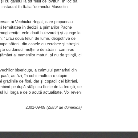
 cu gândul la tot felul de lovituri, în loc să
instaurat în Italia "domnului Mussolini,
versari ai Vechiului Regat, care propuneau
şi fermitatea în decizii a primarilor Pache
 magherniţe, cele două bulevarde) şi ajunge la
n: "Erau două feluri de lume, deopotrivă de
roape săteni, din casele cu cerdace şi streşini.
ăşte cu dânsul mulţime de străini, cari n-au
ământ al oamenilor maturi, şi nu de ştiinţă, ci
echilor bisericuţe, a calmului patriarhal din
 pară, astăzi, în ochii multora o utopie
rădinile de flori, dar şi copacii cei bătrâni,
nd pe după stâlpi cu florile de la fereşti, se
ul lui Iorga e de o acută actualitate. Voi reveni
2001-09-09
(Ziarul de duminică)