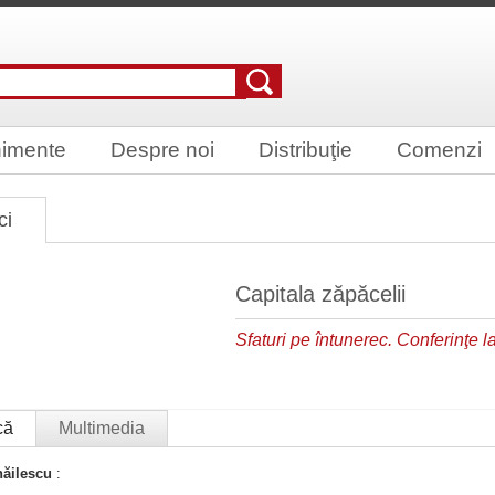
imente
Despre noi
Distribuţie
Comenzi
ci
Capitala zăpăcelii
Sfaturi pe întunerec. Conferinţe
că
Multimedia
hăilescu
: