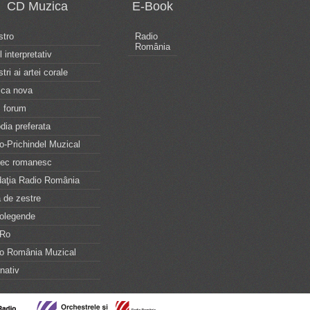
CD Muzica
E-Book
tro
Radio
România
l interpretativ
tri ai artei corale
ca nova
 forum
dia preferata
o-Prichindel Muzical
tec romanesc
aţia Radio România
 de zestre
olegende
iRo
o România Muzical
rnativ