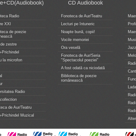
te+CD(Audiobook)
CD Audiobook
oteca Radio
Fonoteca de Aur/Teatru
Maes
re XXI
Lecturi pe întuneric
Profi
oteca de poezie
Noapte bună, copii!
Maes
nească
Vocile memoriei
Musi
de zestre
Ora veselă
Jazz
-Prichindel
Fonoteca de Aur/Seria
Melo
u la microfon
"Spectacolul poeziei"
Radi
A fost odată ca niciodată
Can
al
Biblioteca de poezie
Fund
românească
ur
Lada
rsitatea Radio
Radi
collection
Rad
eca de Aur/Teatru
Radi
-Prichindel Muzical
Alte