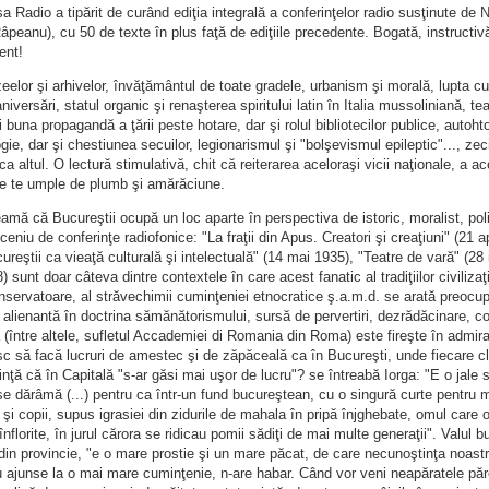
a Radio a tipărit de curând ediţia integrală a conferinţelor radio susţinute de 
Râpeanu), cu 50 de texte în plus faţă de ediţiile precedente. Bogată, instructivă,
ent!
elor şi arhivelor, învăţământul de toate gradele, urbanism şi morală, lupta cu
niversări, statul organic şi renaşterea spiritului latin în Italia mussoliniană, teat
i buna propagandă a ţării peste hotare, dar şi rolul bibliotecilor publice, auto
gie, dar şi chestiunea secuilor, legionarismul şi "bolşevismul epileptic"..., ze
ca altul. O lectură stimulativă, chit că reiterarea aceloraşi vicii naţionale, a ac
le te umple de plumb şi amărăciune.
mă că Bucureştii ocupă un loc aparte în perspectiva de istoric, moralist, politi
ceniu de conferinţe radiofonice: "La fraţii din Apus. Creatori şi creaţiuni" (21 ap
reştii ca vieaţă culturală şi intelectuală" (14 mai 1935), "Teatre de vară" (28 iu
 sunt doar câteva dintre contextele în care acest fanatic al tradiţiilor civilizaţi
nservatoare, al străvechimii cuminţeniei etnocratice ş.a.m.d. se arată preocupat
 alienantă în doctrina sămănătorismului, sursă de pervertiri, dezrădăcinare, c
 (între altele, sufletul Accademiei di Romania din Roma) este fireşte în admiraţ
sc să facă lucruri de amestec şi de zăpăceală ca în Bucureşti, unde fiecare c
inţă că în Capitală "s-ar găsi mai uşor de lucru"? se întreabă Iorga: "E o jale 
se dărâmă (...) pentru ca într-un fund bucureştean, cu o singură curte pentru 
şi copii, supus igrasiei din zidurile de mahala în pripă înjghebate, omul care 
înflorite, în jurul cărora se ridicau pomii sădiţi de mai multe generaţii". Valul 
 din provincie, "e o mare prostie şi un mare păcat, de care necunoştinţa noastră 
 ajunse la o mai mare cuminţenie, n-are habar. Când vor veni neapăratele păreri