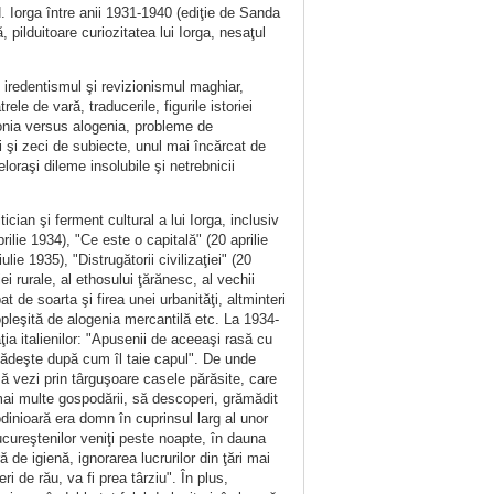
N. Iorga între anii 1931-1940 (ediţie de Sanda
 pilduitoare curiozitatea lui Iorga, nesaţul
 iredentismul şi revizionismul maghiar,
rele de vară, traducerile, figurile istoriei
htonia versus alogenia, probleme de
ci şi zeci de subiecte, unul mai încărcat de
eloraşi dileme insolubile şi netrebnicii
cian şi ferment cultural a lui Iorga, inclusiv
rilie 1934), "Ce este o capitală" (20 aprilie
lie 1935), "Distrugătorii civilizaţiei" (20
ei rurale, al ethosului ţărănesc, al vechii
 de soarta şi firea unei urbanităţi, altminteri
opleşită de alogenia mercantilă etc. La 1934-
ia italienilor: "Apusenii de aceeaşi rasă cu
lădeşte după cum îl taie capul". De unde
să vezi prin târguşoare casele părăsite, care
mai multe gospodării, să descoperi, grămădit
odinioară era domn în cuprinsul larg al unor
bucureştenilor veniţi peste noapte, în dauna
de igienă, ignorarea lucrurilor din ţări mai
 de rău, va fi prea târziu". În plus,