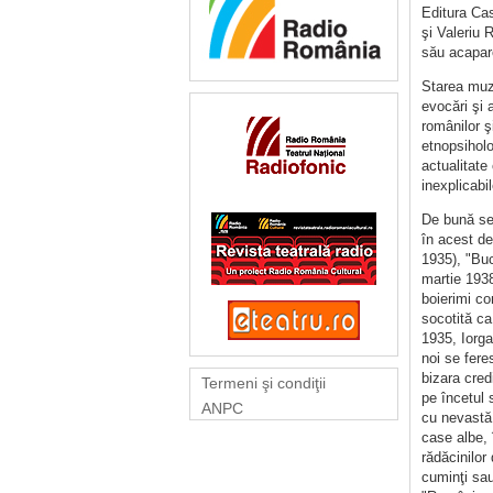
Editura Cas
şi Valeriu 
său acapar
Starea muze
evocări şi a
românilor ş
etnopsiholo
actualitate 
inexplicabi
De bună sea
în acest de
1935), "Bucu
martie 1938)
boierimi co
socotită ca
1935, Iorga
noi se fere
bizara cred
Termeni şi condiţii
pe încetul 
ANPC
cu nevastă 
case albe, 
rădăcinilor
cuminţi sau