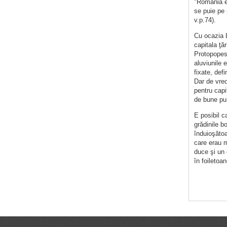
"România e 
se puie pe 
v.p.74).
Cu ocazia L
capitala ţă
Protopopesc
aluviunile 
fixate, def
Dar de vreo
pentru capi
de bune purt
E posibil c
grădinile b
înduioşătoa
care erau m
duce şi un 
în foiletoa