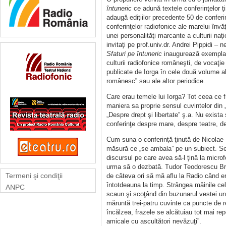
întuneric
ce adună textele conferinţelor ţ
adaugă ediţiilor precedente 50 de conferin
conferinţelor radiofonice ale marelui înv
unei personalităţi marcante a culturii naţ
invitaţi pe prof.univ.dr. Andrei Pippidi – 
Sfaturi pe întuneric
inaugurează exemplar s
culturii radiofonice româneşti, de vocaţie
publicate de Iorga în cele două volume 
românesc” sau ale altor periodice.
Care erau temele lui Iorga? Tot ceea ce f
maniera sa proprie sensul cuvintelor din „
„Despre drept şi libertate” ş.a. Nu exista
conferinţe despre mare, despre teatre, de
Cum suna o conferinţă ţinută de Nicolae I
măsură ce „se ambala” pe un subiect. Se s
discursul pe care avea să-l ţină la micro
urma să o dezbată. Tudor Teodorescu Bran
Termeni şi condiţii
de câteva ori să mă aflu la Radio când e
întotdeauna la timp. Strângea mâinile cel
ANPC
scaun şi scoţând din buzunarul vestei un 
măruntă trei-patru cuvinte ca puncte de 
încălzea, frazele se alcătuiau tot mai repe
amicale cu ascultători nevăzuţi”.