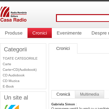
Produse
Cronici
Evenimente
Despre 
Categorii
Cronici
TOATE CATEGORIILE
Carte
Carte+CD(Audiobook)
CD Audiobook
CD Muzica
E-Book
Cronică
Multimedia
Un site al
Gabriela Simon
:
O propunere venită în urmă cu o jumătate 