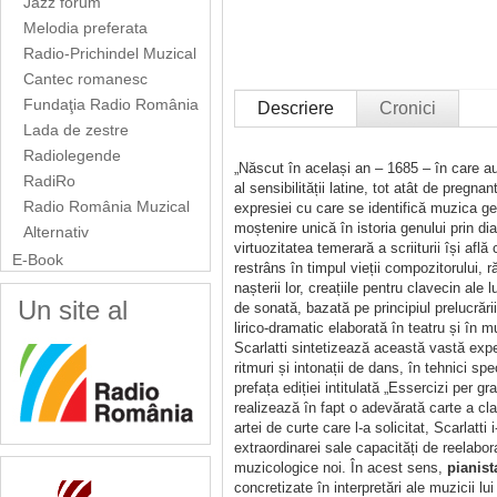
Jazz forum
Melodia preferata
Radio-Prichindel Muzical
Cantec romanesc
Fundaţia Radio România
Descriere
Cronici
Lada de zestre
Radiolegende
„Născut în același an – 1685 – în care a
RadiRo
al sensibilității latine, tot atât de pregn
Radio România Muzical
expresiei cu care se identifică muzica ge
moștenire unică în istoria genului prin dia
Alternativ
virtuozitatea temerară a scriiturii își af
E-Book
restrâns în timpul vieții compozitorului, r
nașterii lor, creațiile pentru clavecin ale 
Un site al
de sonată, bazată pe principiul prelucrări
lirico-dramatic elaborată în teatru și în
Scarlatti sintetizează această vastă exper
ritmuri și intonații de dans, în tehnici s
prefața ediției intitulată „Essercizi per g
realizează în fapt o adevărată carte a cl
artei de curte care l-a solicitat, Scarlatti
extraordinarei sale capacități de reelabora
muzicologice noi. În acest sens,
pianist
concretizate în interpretări ale muzicii lu