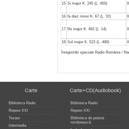
15
Si major K. 245 (L. 450)
I
16
fa diez minor K. 67 (L. 32)
I
17
Re major K. 492 (L. 14)
I
18
Sol major K. 523 (L. 490)
I
Înregistrări speciale Radio România / Ra
Carte
Carte+CD(Audiobook)
Biblioteca Radio
Biblioteca Radio
Repere XXI
Repere XXI
Tezaur
Biblioteca de poezie
românească
Intermedia