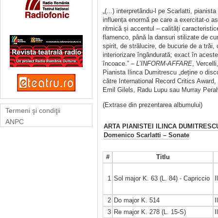
„(...) interpretându-l pe Scarlatti, pianis
influența enormă pe care a exercitat-o as
ritmică și accentul – calități caracteristi
flamenco, până la dansuri stilizate de cu
spirit, de strălucire, de bucurie de a tră
interiorizare îngândurată; exact în acest
încoace.” –
L’INFORM-AFFARE
, Vercelli
Pianista Ilinca Dumitrescu „deține o disc
către International Record Critics Award,
Emil Gilels, Radu Lupu sau Murray Perah
(Extrase din prezentarea albumului)
Termeni şi condiţii
ANPC
ARTA PIANISTEI ILINCA DUMITRESC
Domenico Scarlatti – Sonate
#
Titlu
1
Sol major K. 63 (L. 84) - Capriccio
I
2
Do major K. 514
I
3
Re major K. 278 (L. 15-S)
I