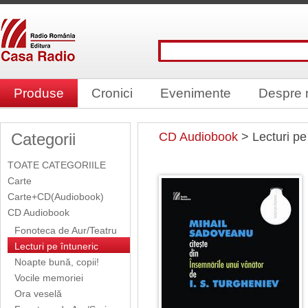
Produse
Cronici
Evenimente
Despre 
Categorii
CD Audiobook
> Lecturi pe
TOATE CATEGORIILE
Carte
Carte+CD(Audiobook)
CD Audiobook
Fonoteca de Aur/Teatru
Lecturi pe întuneric
Noapte bună, copii!
Vocile memoriei
Ora veselă