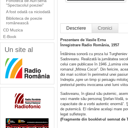
Fonoteca de Aur/Seria
"Spectacolul poeziei"
A fost odată ca niciodată
Biblioteca de poezie
românească
Descriere
Cronici
CD Muzica
E-Book
Prezentare de Vasile Ernu
Înregistrare Radio România, 1957
Un site al
Întâlnirea sonoră cu proza lui Turgheniev
Sadoveanu. Realizată la jumătatea secolul
celui care publicase în 1946 „Lumina vine 
romanul „Mitrea Cocor”. Din fericire, ace
doi mari scriitori în perimetrul unei pas
îndrepta „spre un timp şi peisagiu mitolog
pretextul pentru invocarea unei lumi viito
Sadoveanu, în glasul său puternic, asem
veci marele său personaj Ştefan-Vodă, se
capacitate de a vorbi autentic enormă“. Şi
de puternică. El rămâne acelaşi mare pov
legat sufleteşte.
(Fragmente din booklet-ul semnat de T