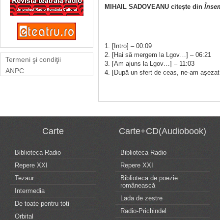
MIHAIL SADOVEANU citeşte din
Înse
1. [Intro] – 00:09
2. [Hai să mergem la Lgov…] – 06:21
Termeni şi condiţii
3. [Am ajuns la Lgov…] – 11:03
ANPC
4. [După un sfert de ceas, ne-am aşeza
Carte
Carte+CD(Audiobook)
Biblioteca Radio
Biblioteca Radio
Repere XXI
Repere XXI
Tezaur
Biblioteca de poezie
românească
Intermedia
Lada de zestre
De toate pentru toti
Radio-Prichindel
Orbital