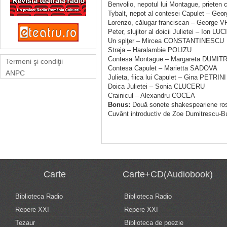
Benvolio, nepotul lui Montague, priet
Tybalt, nepot al contesei Capulet – G
Lorenzo, călugar franciscan – George 
Peter, slujitor al doicii Julietei – Ion LU
Un spiţer – Mircea CONSTANTINESCU
Straja – Haralambie POLIZU
Contesa Montague – Margareta DUMI
Termeni şi condiţii
Contesa Capulet – Marietta SADOVA
ANPC
Julieta, fiica lui Capulet – Gina PETRINI
Doica Julietei – Sonia CLUCERU
Crainicul – Alexandru COCEA
Bonus:
Două sonete shakespeariene rosti
Cuvânt introductiv de Zoe Dumitrescu-B
Carte
Carte+CD(Audiobook)
Biblioteca Radio
Biblioteca Radio
Repere XXI
Repere XXI
Tezaur
Biblioteca de poezie