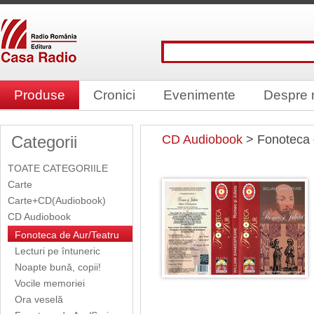
Produse
Cronici
Evenimente
Despre 
Categorii
CD Audiobook
> Fonoteca 
TOATE CATEGORIILE
Carte
Carte+CD(Audiobook)
CD Audiobook
Fonoteca de Aur/Teatru
Lecturi pe întuneric
Noapte bună, copii!
Vocile memoriei
Ora veselă