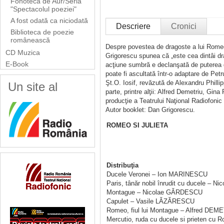
Fonoteca de Aur/Seria
"Spectacolul poeziei"
A fost odată ca niciodată
Descriere
Cronici
Biblioteca de poezie
românească
Despre povestea de dragoste a lui Romeo 
CD Muzica
Grigorescu spunea că „este cea dintâi d
E-Book
acţiune sumbră e declanşată de puterea d
poate fi ascultată într-o adaptare de Pe
Şt.O. Iosif, revăzută de Alexandru Phillip
Un site al
parte, printre alţii: Alfred Demetriu, Gin
producţie a Teatrului Naţional Radiofoni
Autor booklet: Dan Grigorescu.
ROMEO SI JULIETA
Distribuţia
Ducele Veronei – Ion MARINESCU
Paris, tânăr nobil înrudit cu ducele –
Montague – Nicolae GĂRDESCU
Capulet – Vasile LĂZĂRESCU
Romeo, fiul lui Montague – Alfred DEM
Mercutio, ruda cu ducele si prieten c