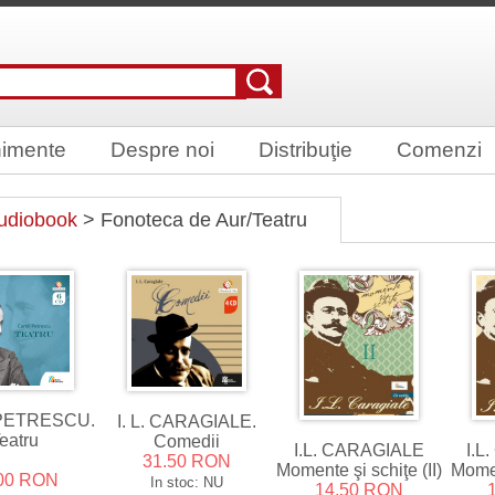
imente
Despre noi
Distribuţie
Comenzi
udiobook
> Fonoteca de Aur/Teatru
PETRESCU.
I. L. CARAGIALE.
eatru
Comedii
I.L. CARAGIALE
I.L
31.50 RON
Momente şi schiţe (II)
Momen
00 RON
In stoc: NU
14.50 RON