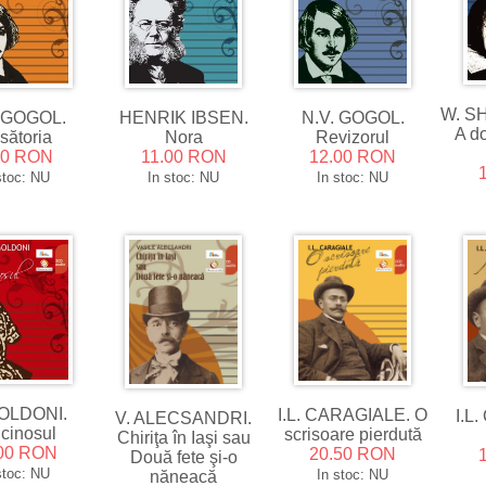
W. S
. GOGOL.
HENRIK IBSEN.
N.V. GOGOL.
A d
sătoria
Nora
Revizorul
00 RON
11.00 RON
12.00 RON
stoc: NU
In stoc: NU
In stoc: NU
OLDONI.
I.L. CARAGIALE. O
I.L
V. ALECSANDRI.
cinosul
scrisoare pierdută
Chiriţa în Iaşi sau
00 RON
20.50 RON
Două fete şi-o
stoc: NU
In stoc: NU
năneacă