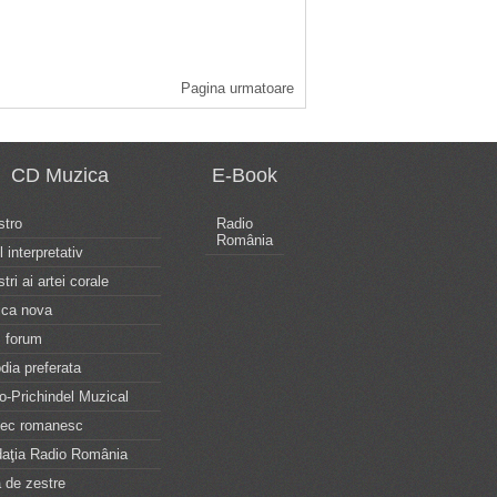
Pagina urmatoare
CD Muzica
E-Book
tro
Radio
România
l interpretativ
tri ai artei corale
ca nova
 forum
dia preferata
o-Prichindel Muzical
tec romanesc
aţia Radio România
 de zestre