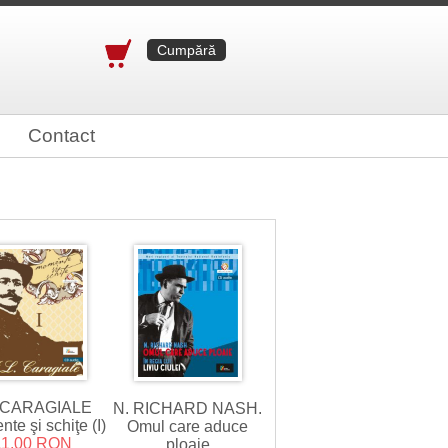
Cumpără
Contact
. CARAGIALE
N. RICHARD NASH.
te şi schiţe (I)
Omul care aduce
11.00 RON
ploaie