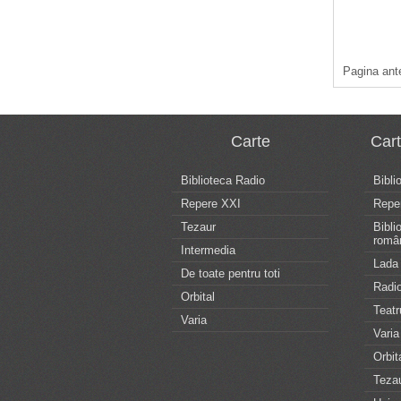
Pagina ant
Carte
Car
Biblioteca Radio
Bibli
Repere XXI
Repe
Tezaur
Bibli
româ
Intermedia
Lada 
De toate pentru toti
Radio
Orbital
Teatr
Varia
Varia
Orbit
Teza