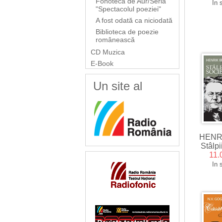
Fonoteca de Aur/Seria
In 
"Spectacolul poeziei"
A fost odată ca niciodată
Biblioteca de poezie
românească
CD Muzica
E-Book
Un site al
HENRI
Stâlpi
11.
In 