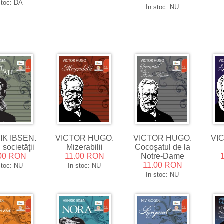
stoc: DA
In stoc: NU
K IBSEN.
VICTOR HUGO.
VICTOR HUGO.
VI
i societăţii
Mizerabilii
Cocoşatul de la
00 RON
11.00 RON
Notre-Dame
11.00 RON
stoc: NU
In stoc: NU
In stoc: NU