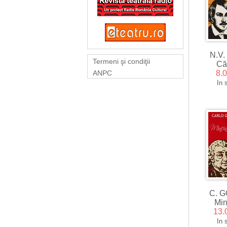
N.V
Termeni şi condiţii
Că
8.
ANPC
In 
C. G
Min
13.
In 