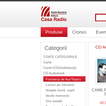
Produse
Cronici
Even
Categorii
CD A
TOATE CATEGORIILE
Carte
Carte+CD(Audiobook)
CD Audiobook
Fonoteca de Aur/Teatru
Lecturi pe întuneric
CAMIL 
Noapte bună, copii!
T
Vocile memoriei
Ora veselă
48.