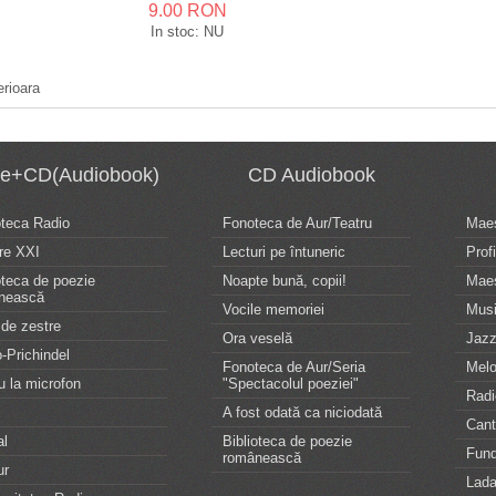
9.00 RON
In stoc: NU
erioara
te+CD(Audiobook)
CD Audiobook
oteca Radio
Fonoteca de Aur/Teatru
Maes
re XXI
Lecturi pe întuneric
Profi
oteca de poezie
Noapte bună, copii!
Maes
nească
Vocile memoriei
Musi
de zestre
Ora veselă
Jazz
-Prichindel
Fonoteca de Aur/Seria
Melo
u la microfon
"Spectacolul poeziei"
Radi
A fost odată ca niciodată
Can
al
Biblioteca de poezie
Fund
românească
ur
Lada