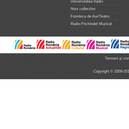
Universitatea Radio
Hors collection
Fonoteca de Aur/Teatru
Radio-Prichindel Muzical
Termeni şi cond
Copyright © 2009-201