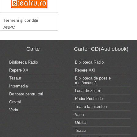
Termeni şi condiţii
ANPC
Carte
Carte+CD(Audiobook)
Biblioteca Radio
Biblioteca Radio
Repere XXI
Repere XXI
Tezaur
Biblioteca de poezie
românească
Intermedia
Lada de zestre
De toate pentru toti
Radio-Prichindel
Orbital
Teatru la microfon
Varia
Varia
Orbital
Tezaur