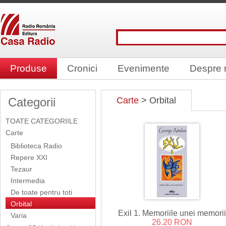
Produse
Cronici
Evenimente
Despre 
Categorii
Carte
> Orbital
TOATE CATEGORIILE
Carte
Biblioteca Radio
Repere XXI
Tezaur
Intermedia
De toate pentru toti
Orbital
Exil 1. Memoriile unei memorii
Varia
26.20 RON